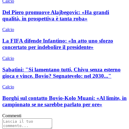
Calcio
Del Piero promuove Alajbegovic: «Ha grandi
qualità, in prospettiva è tanta roba»
Calcio
La FIFA difende Infantino: «In atto uno sforzo
concertato per indebolire il presidente»
Calcio
Sabatini: "Si lamentano tutti, Chivu senza esterno
gioca e vince. Bovio? Segnatevelo: nel 2030..."
Calcio
Borghi sul contatto Bovio-Kolo Muani: «Al limite, in
campionato se ne sarebbe parlato per ore»
Commenti