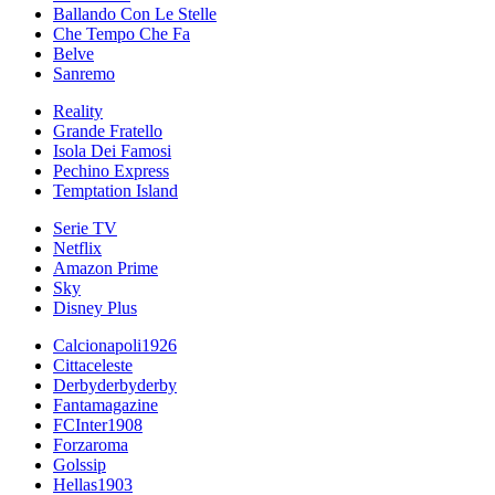
Ballando Con Le Stelle
Che Tempo Che Fa
Belve
Sanremo
Reality
Grande Fratello
Isola Dei Famosi
Pechino Express
Temptation Island
Serie TV
Netflix
Amazon Prime
Sky
Disney Plus
Calcionapoli1926
Cittaceleste
Derbyderbyderby
Fantamagazine
FCInter1908
Forzaroma
Golssip
Hellas1903