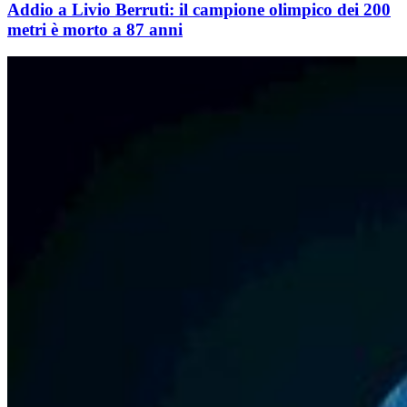
Addio a Livio Berruti: il campione olimpico dei 200
metri è morto a 87 anni