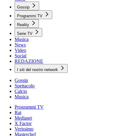
Gossip
Programmi TV
Reality
Serie TV
Musica
News
Video
Social
REDAZIONE
I siti del nostro network
Gossip
Spettacolo
Calcio
Musica
Programmi TV
Rai
Mediaset
X Factor
Verissimo
Masterchef