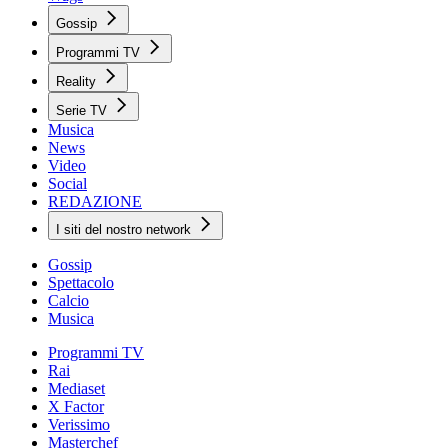
Gossip
Programmi TV
Reality
Serie TV
Musica
News
Video
Social
REDAZIONE
I siti del nostro network
Gossip
Spettacolo
Calcio
Musica
Programmi TV
Rai
Mediaset
X Factor
Verissimo
Masterchef