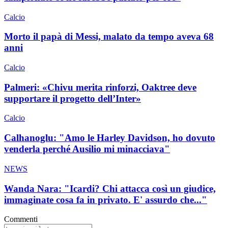
Calcio
Morto il papà di Messi, malato da tempo aveva 68
anni
Calcio
Palmeri: «Chivu merita rinforzi, Oaktree deve
supportare il progetto dell’Inter»
Calcio
Calhanoglu: "Amo le Harley Davidson, ho dovuto
venderla perché Ausilio mi minacciava"
NEWS
Wanda Nara: "Icardi? Chi attacca così un giudice,
immaginate cosa fa in privato. E' assurdo che..."
Commenti