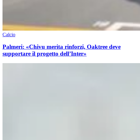
Calcio
Palmeri: «Chivu merita rinforzi, Oaktree deve
supportare il progetto dell’Inter»