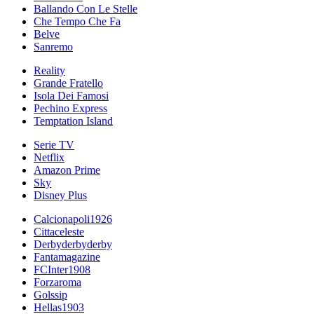
Ballando Con Le Stelle
Che Tempo Che Fa
Belve
Sanremo
Reality
Grande Fratello
Isola Dei Famosi
Pechino Express
Temptation Island
Serie TV
Netflix
Amazon Prime
Sky
Disney Plus
Calcionapoli1926
Cittaceleste
Derbyderbyderby
Fantamagazine
FCInter1908
Forzaroma
Golssip
Hellas1903