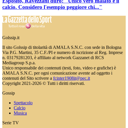
Esposito, Ravezzani duro: "Unico vero malato é il
calcio. Considero l'esempio peggiore chi..."
Golssip.it
Il sito Golssip di titolarità di AMALA S.N.C. con sede in Bologna
Via P.G. Martini, 35 C.F./PI e numero di iscrizione al Reg. Imprese
n. 03179281203, è affiliato al network Gazzanet di RCS
Mediagroup S.p.a.
Unico responsabile dei contenuti (testi, foto, video e grafiche) è
AMALA S.N.C. per ogni comunicazione avente ad oggetto i
contenuti del Sito scrivere a
fcinter1908it@pec.it
Copyright 2021-2026 © Tutti i diritti riservati.
Gossip
Spettacolo
Calcio
Musica
Serie TV