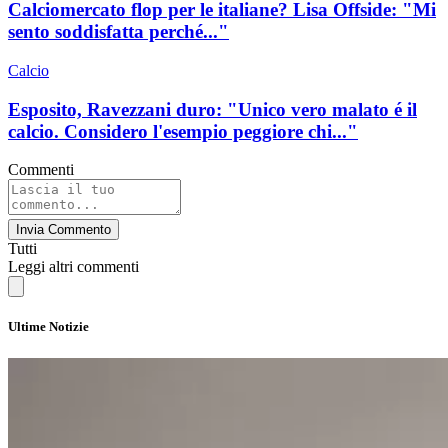
Calciomercato flop per le italiane? Lisa Offside: "Mi
sento soddisfatta perché..."
Calcio
Esposito, Ravezzani duro: "Unico vero malato é il
calcio. Considero l'esempio peggiore chi..."
Commenti
Invia Commento
Tutti
Leggi altri commenti
Ultime Notizie