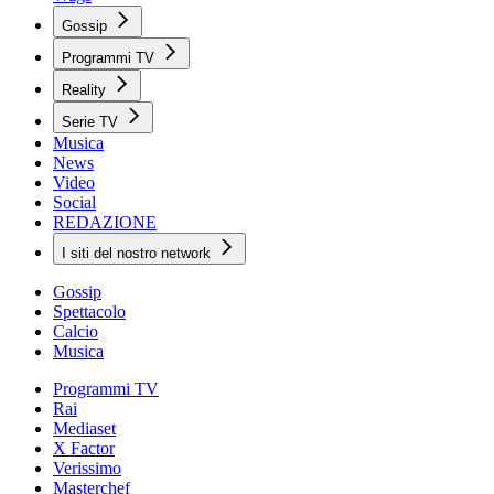
Gossip
Programmi TV
Reality
Serie TV
Musica
News
Video
Social
REDAZIONE
I siti del nostro network
Gossip
Spettacolo
Calcio
Musica
Programmi TV
Rai
Mediaset
X Factor
Verissimo
Masterchef