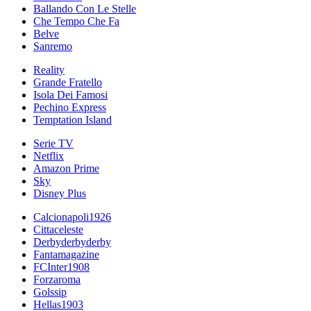
Ballando Con Le Stelle
Che Tempo Che Fa
Belve
Sanremo
Reality
Grande Fratello
Isola Dei Famosi
Pechino Express
Temptation Island
Serie TV
Netflix
Amazon Prime
Sky
Disney Plus
Calcionapoli1926
Cittaceleste
Derbyderbyderby
Fantamagazine
FCInter1908
Forzaroma
Golssip
Hellas1903