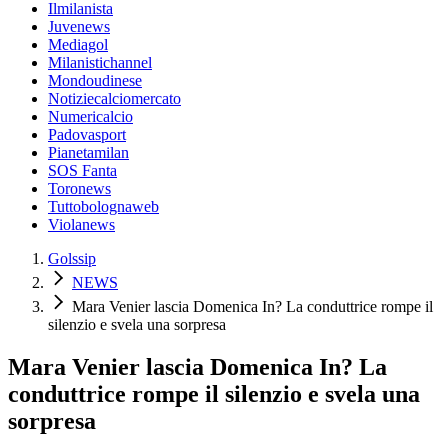
Ilmilanista
Juvenews
Mediagol
Milanistichannel
Mondoudinese
Notiziecalciomercato
Numericalcio
Padovasport
Pianetamilan
SOS Fanta
Toronews
Tuttobolognaweb
Violanews
Golssip
NEWS
Mara Venier lascia Domenica In? La conduttrice rompe il
silenzio e svela una sorpresa
Mara Venier lascia Domenica In? La
conduttrice rompe il silenzio e svela una
sorpresa