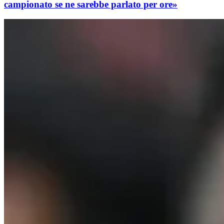
campionato se ne sarebbe parlato per ore»