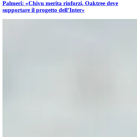
Palmeri: «Chivu merita rinforzi, Oaktree deve
supportare il progetto dell’Inter»