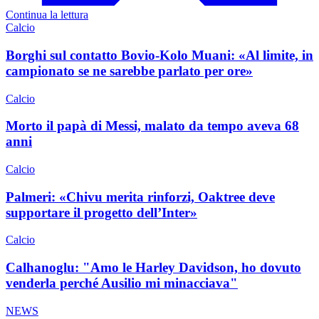
Continua la lettura
Calcio
Borghi sul contatto Bovio-Kolo Muani: «Al limite, in
campionato se ne sarebbe parlato per ore»
Calcio
Morto il papà di Messi, malato da tempo aveva 68
anni
Calcio
Palmeri: «Chivu merita rinforzi, Oaktree deve
supportare il progetto dell’Inter»
Calcio
Calhanoglu: "Amo le Harley Davidson, ho dovuto
venderla perché Ausilio mi minacciava"
NEWS