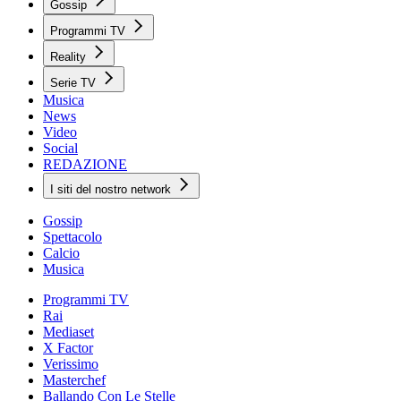
Gossip
Programmi TV
Reality
Serie TV
Musica
News
Video
Social
REDAZIONE
I siti del nostro network
Gossip
Spettacolo
Calcio
Musica
Programmi TV
Rai
Mediaset
X Factor
Verissimo
Masterchef
Ballando Con Le Stelle