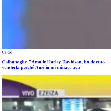
Calcio
Calhanoglu: "Amo le Harley Davidson, ho dovuto
venderla perché Ausilio mi minacciava"