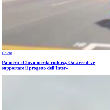
Calcio
Palmeri: «Chivu merita rinforzi, Oaktree deve
supportare il progetto dell’Inter»