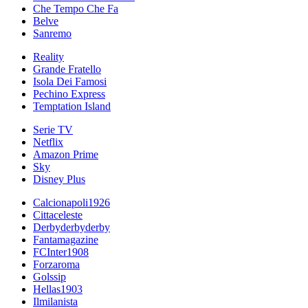
Che Tempo Che Fa
Belve
Sanremo
Reality
Grande Fratello
Isola Dei Famosi
Pechino Express
Temptation Island
Serie TV
Netflix
Amazon Prime
Sky
Disney Plus
Calcionapoli1926
Cittaceleste
Derbyderbyderby
Fantamagazine
FCInter1908
Forzaroma
Golssip
Hellas1903
Ilmilanista