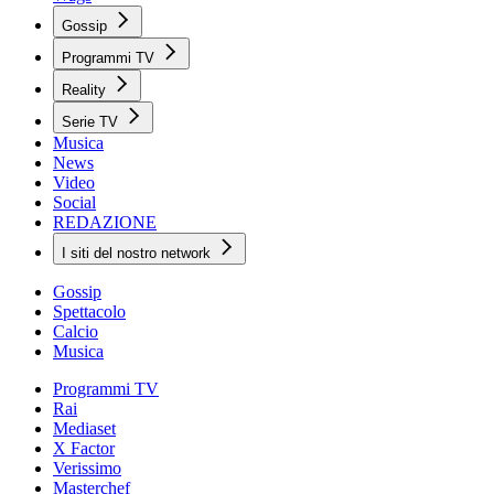
Gossip
Programmi TV
Reality
Serie TV
Musica
News
Video
Social
REDAZIONE
I siti del nostro network
Gossip
Spettacolo
Calcio
Musica
Programmi TV
Rai
Mediaset
X Factor
Verissimo
Masterchef