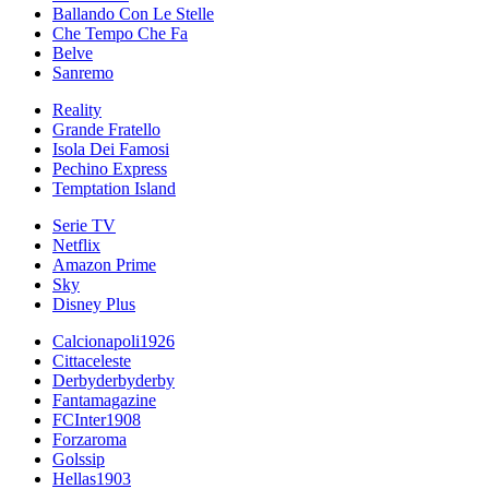
Ballando Con Le Stelle
Che Tempo Che Fa
Belve
Sanremo
Reality
Grande Fratello
Isola Dei Famosi
Pechino Express
Temptation Island
Serie TV
Netflix
Amazon Prime
Sky
Disney Plus
Calcionapoli1926
Cittaceleste
Derbyderbyderby
Fantamagazine
FCInter1908
Forzaroma
Golssip
Hellas1903