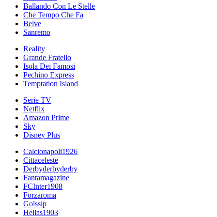
Ballando Con Le Stelle
Che Tempo Che Fa
Belve
Sanremo
Reality
Grande Fratello
Isola Dei Famosi
Pechino Express
Temptation Island
Serie TV
Netflix
Amazon Prime
Sky
Disney Plus
Calcionapoli1926
Cittaceleste
Derbyderbyderby
Fantamagazine
FCInter1908
Forzaroma
Golssip
Hellas1903