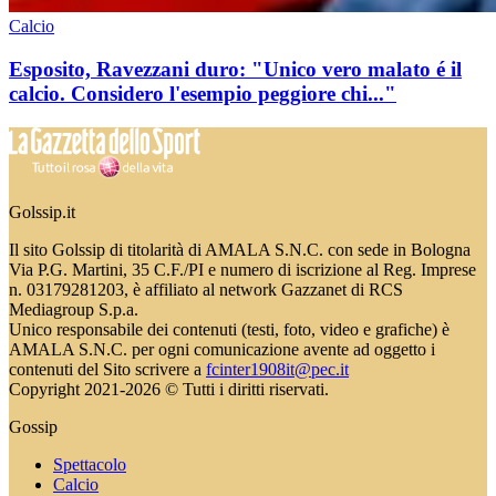
Calcio
Esposito, Ravezzani duro: "Unico vero malato é il
calcio. Considero l'esempio peggiore chi..."
Golssip.it
Il sito Golssip di titolarità di AMALA S.N.C. con sede in Bologna
Via P.G. Martini, 35 C.F./PI e numero di iscrizione al Reg. Imprese
n. 03179281203, è affiliato al network Gazzanet di RCS
Mediagroup S.p.a.
Unico responsabile dei contenuti (testi, foto, video e grafiche) è
AMALA S.N.C. per ogni comunicazione avente ad oggetto i
contenuti del Sito scrivere a
fcinter1908it@pec.it
Copyright 2021-2026 © Tutti i diritti riservati.
Gossip
Spettacolo
Calcio