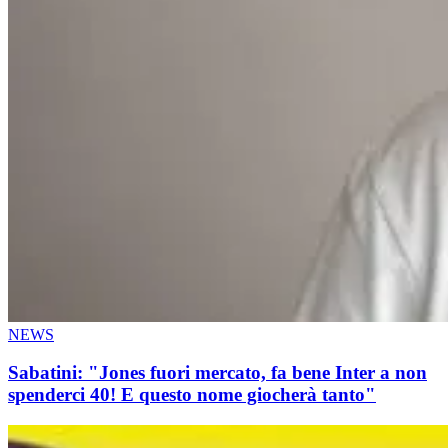
NEWS
Sabatini: "Jones fuori mercato, fa bene Inter a non
spenderci 40! E questo nome giocherà tanto"