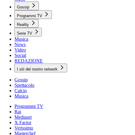
Gossip
Programmi TV
Reality
Serie TV
Musica
News
Video
Social
REDAZIONE
I siti del nostro network
Gossip
Spettacolo
Calcio
Musica
Programmi TV
Rai
Mediaset
X Factor
Verissimo
Masterchef