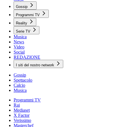
Gossip
Programmi TV
Reality
Serie TV
Musica
News
Video
Social
REDAZIONE
I siti del nostro network
Gossip
Spettacolo
Calcio
Musica
Programmi TV
Rai
Mediaset
X Factor
Verissimo
Masterchef