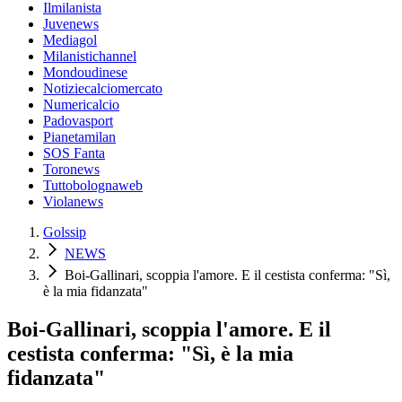
Ilmilanista
Juvenews
Mediagol
Milanistichannel
Mondoudinese
Notiziecalciomercato
Numericalcio
Padovasport
Pianetamilan
SOS Fanta
Toronews
Tuttobolognaweb
Violanews
Golssip
NEWS
Boi-Gallinari, scoppia l'amore. E il cestista conferma: "Sì,
è la mia fidanzata"
Boi-Gallinari, scoppia l'amore. E il
cestista conferma: "Sì, è la mia
fidanzata"