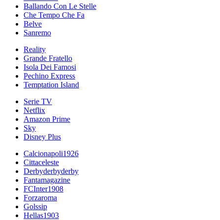
Ballando Con Le Stelle
Che Tempo Che Fa
Belve
Sanremo
Reality
Grande Fratello
Isola Dei Famosi
Pechino Express
Temptation Island
Serie TV
Netflix
Amazon Prime
Sky
Disney Plus
Calcionapoli1926
Cittaceleste
Derbyderbyderby
Fantamagazine
FCInter1908
Forzaroma
Golssip
Hellas1903