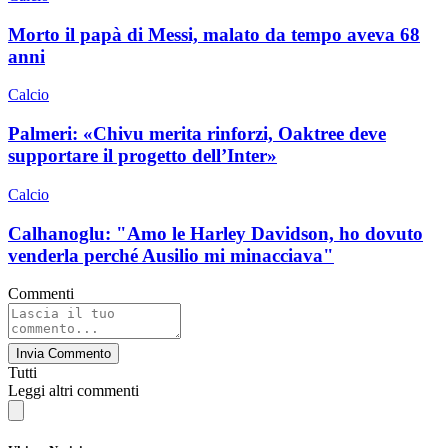
Morto il papà di Messi, malato da tempo aveva 68
anni
Calcio
Palmeri: «Chivu merita rinforzi, Oaktree deve
supportare il progetto dell’Inter»
Calcio
Calhanoglu: "Amo le Harley Davidson, ho dovuto
venderla perché Ausilio mi minacciava"
Commenti
Invia Commento
Tutti
Leggi altri commenti