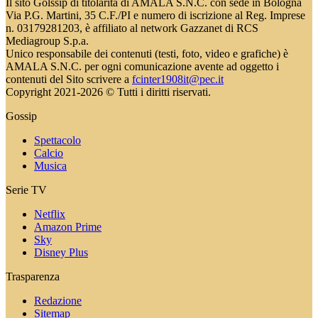
Il sito Golssip di titolarità di AMALA S.N.C. con sede in Bologna
Via P.G. Martini, 35 C.F./PI e numero di iscrizione al Reg. Imprese
n. 03179281203, è affiliato al network Gazzanet di RCS
Mediagroup S.p.a.
Unico responsabile dei contenuti (testi, foto, video e grafiche) è
AMALA S.N.C. per ogni comunicazione avente ad oggetto i
contenuti del Sito scrivere a
fcinter1908it@pec.it
Copyright 2021-2026 © Tutti i diritti riservati.
Gossip
Spettacolo
Calcio
Musica
Serie TV
Netflix
Amazon Prime
Sky
Disney Plus
Trasparenza
Redazione
Sitemap