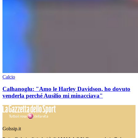
Calcio
Calhanoglu: "Amo le Harley Davidson, ho dovuto
venderla perché Ausilio mi minacciava"
Golssip.it