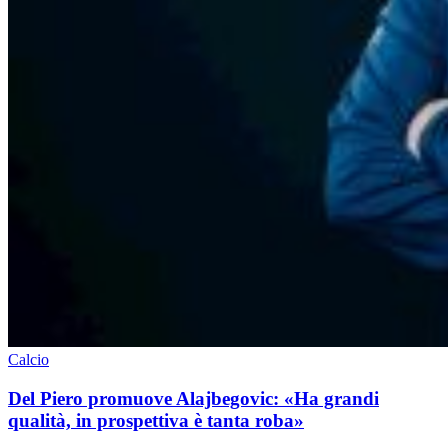
Calcio
Del Piero promuove Alajbegovic: «Ha grandi
qualità, in prospettiva è tanta roba»