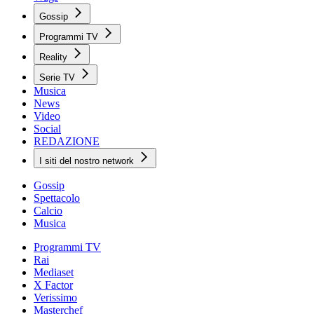
Gossip
Programmi TV
Reality
Serie TV
Musica
News
Video
Social
REDAZIONE
I siti del nostro network
Gossip
Spettacolo
Calcio
Musica
Programmi TV
Rai
Mediaset
X Factor
Verissimo
Masterchef