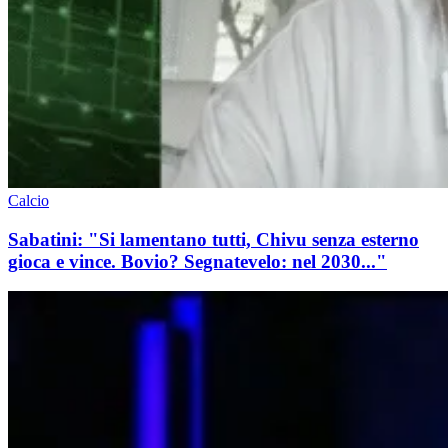
Calcio
Sabatini: "Si lamentano tutti, Chivu senza esterno
gioca e vince. Bovio? Segnatevelo: nel 2030..."