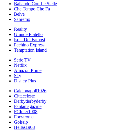
Ballando Con Le Stelle
Che Tempo Che Fa
Belve
Sanremo
Reality
Grande Fratello
Isola Dei Famosi
Pechino Express
Temptation Island
Serie TV
Netflix
Amazon Prime
Sky
Disney Plus
Calcionapoli1926
Cittaceleste
Derbyderbyderby
Fantamagazine
FCInter1908
Forzaroma
Golssip
Hellas1903