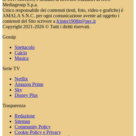
Mediagroup S.p.a.
Unico responsabile dei contenuti (testi, foto, video e grafiche) è
AMALA S.N.C. per ogni comunicazione avente ad oggetto i
contenuti del Sito scrivere a
fcinter1908it@pec.it
Copyright 2021-2026 © Tutti i diritti riservati.
Gossip
Spettacolo
Calcio
Musica
Serie TV
Netflix
Amazon Prime
Sky
Disney Plus
Trasparenza
Redazione
Sitemap
Community Policy
Cookie Policy e Privacy