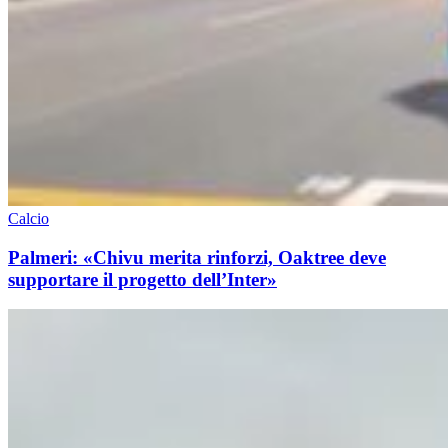
Calcio
Palmeri: «Chivu merita rinforzi, Oaktree deve
supportare il progetto dell’Inter»