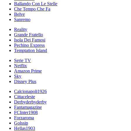
Ballando Con Le Stelle
Che Tempo Che Fa
Belve
Sanremo
Reality
Grande Fratello
Isola Dei Famosi
Pechino Express
Temptation Island
Serie TV
Netflix
Amazon Prime
Sky
Disney Plus
Calcionapoli1926
Cittaceleste
Derbyderbyderby
Fantamagazine
FCInter1908
Forzaroma
Golssip
Hellas1903