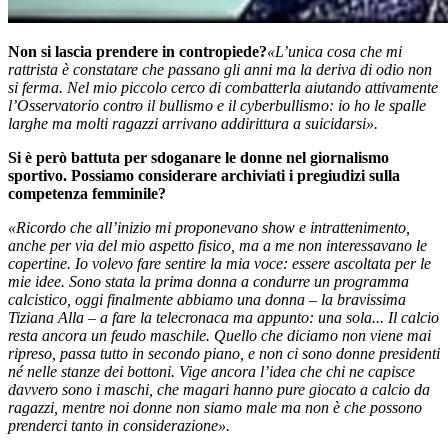
Non si lascia prendere in contropiede?
«L’unica cosa che mi
rattrista è constatare che passano gli anni ma la deriva di odio non
si ferma. Nel mio piccolo cerco di combatterla aiutando attivamente
l’Osservatorio contro il bullismo e il cyberbullismo: io ho le spalle
larghe ma molti ragazzi arrivano addirittura a suicidarsi».
Si è però battuta per sdoganare le donne nel giornalismo
sportivo. Possiamo considerare archiviati i pregiudizi sulla
competenza femminile?
«Ricordo che all’inizio mi proponevano show e intrattenimento,
anche per via del mio aspetto fisico, ma a me non interessavano le
copertine. Io volevo fare sentire la mia voce: essere ascoltata per le
mie idee. Sono stata la prima donna a condurre un programma
calcistico, oggi finalmente abbiamo una donna – la bravissima
Tiziana Alla – a fare la telecronaca ma appunto: una sola... Il calcio
resta ancora un feudo maschile. Quello che diciamo non viene mai
ripreso, passa tutto in secondo piano, e non ci sono donne presidenti
né nelle stanze dei bottoni. Vige ancora l’idea che chi ne capisce
davvero sono i maschi, che magari hanno pure giocato a calcio da
ragazzi, mentre noi donne non siamo male ma non è che possono
prenderci tanto in considerazione».