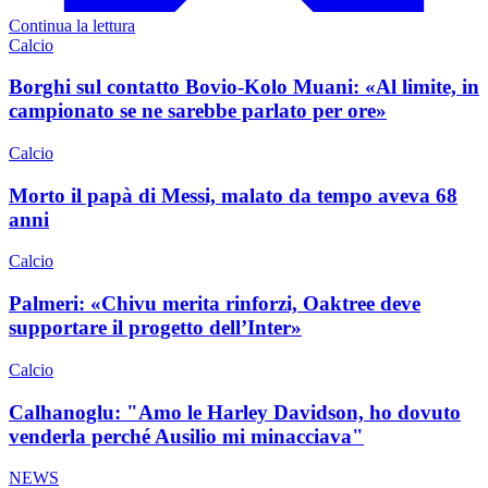
Continua la lettura
Calcio
Borghi sul contatto Bovio-Kolo Muani: «Al limite, in
campionato se ne sarebbe parlato per ore»
Calcio
Morto il papà di Messi, malato da tempo aveva 68
anni
Calcio
Palmeri: «Chivu merita rinforzi, Oaktree deve
supportare il progetto dell’Inter»
Calcio
Calhanoglu: "Amo le Harley Davidson, ho dovuto
venderla perché Ausilio mi minacciava"
NEWS