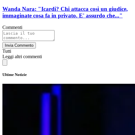
Wanda Nara: "Icardi? Chi attacca così un giudice,
immaginate cosa fa in privato. E' assurdo che..."
Commenti
Invia Commento
Tutti
Leggi altri commenti
Ultime Notizie