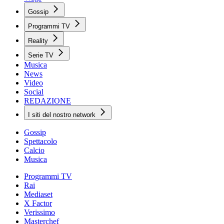
Gossip
Programmi TV
Reality
Serie TV
Musica
News
Video
Social
REDAZIONE
I siti del nostro network
Gossip
Spettacolo
Calcio
Musica
Programmi TV
Rai
Mediaset
X Factor
Verissimo
Masterchef