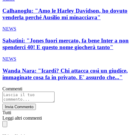
Calhanoglu: "Amo le Harley Davidson, ho dovuto
venderla perché Ausilio mi minacciava"
NEWS
Sabatini: "Jones fuori mercato, fa bene Inter a non
spenderci 40! E questo nome giocherà tanto"
NEWS
Wanda Nara: "Icardi? Chi attacca così un giudice,
immaginate cosa fa in privato. E' assurdo che..."
Commenti
Invia Commento
Tutti
Leggi altri commenti