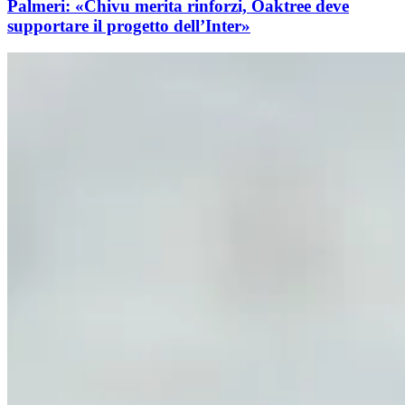
Palmeri: «Chivu merita rinforzi, Oaktree deve
supportare il progetto dell’Inter»