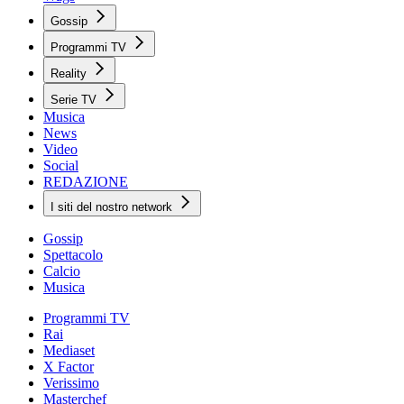
Gossip
Programmi TV
Reality
Serie TV
Musica
News
Video
Social
REDAZIONE
I siti del nostro network
Gossip
Spettacolo
Calcio
Musica
Programmi TV
Rai
Mediaset
X Factor
Verissimo
Masterchef