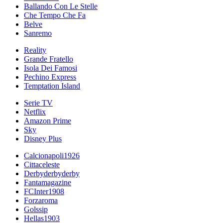
Ballando Con Le Stelle
Che Tempo Che Fa
Belve
Sanremo
Reality
Grande Fratello
Isola Dei Famosi
Pechino Express
Temptation Island
Serie TV
Netflix
Amazon Prime
Sky
Disney Plus
Calcionapoli1926
Cittaceleste
Derbyderbyderby
Fantamagazine
FCInter1908
Forzaroma
Golssip
Hellas1903