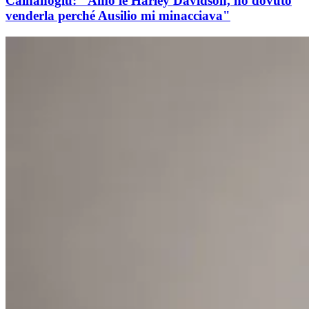
Calhanoglu: "Amo le Harley Davidson, ho dovuto
venderla perché Ausilio mi minacciava"