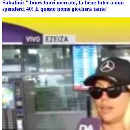
Sabatini: "Jones fuori mercato, fa bene Inter a non
spenderci 40! E questo nome giocherà tanto"