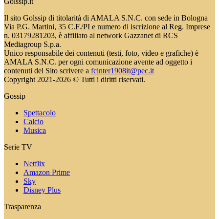
Golssip.it
Il sito Golssip di titolarità di AMALA S.N.C. con sede in Bologna
Via P.G. Martini, 35 C.F./PI e numero di iscrizione al Reg. Imprese
n. 03179281203, è affiliato al network Gazzanet di RCS
Mediagroup S.p.a.
Unico responsabile dei contenuti (testi, foto, video e grafiche) è
AMALA S.N.C. per ogni comunicazione avente ad oggetto i
contenuti del Sito scrivere a
fcinter1908it@pec.it
Copyright 2021-2026 © Tutti i diritti riservati.
Gossip
Spettacolo
Calcio
Musica
Serie TV
Netflix
Amazon Prime
Sky
Disney Plus
Trasparenza