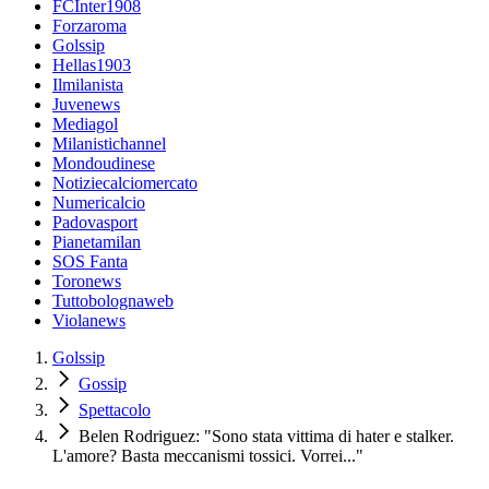
FCInter1908
Forzaroma
Golssip
Hellas1903
Ilmilanista
Juvenews
Mediagol
Milanistichannel
Mondoudinese
Notiziecalciomercato
Numericalcio
Padovasport
Pianetamilan
SOS Fanta
Toronews
Tuttobolognaweb
Violanews
Golssip
Gossip
Spettacolo
Belen Rodriguez: "Sono stata vittima di hater e stalker.
L'amore? Basta meccanismi tossici. Vorrei..."