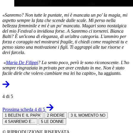
«Sanremo? Non tutte le puntate, mi è mancata un po' la magia, mi
aspetto sempre la fata che scende dalle scale. Mi perso nella
bellezza femminile e mi è un po' mancata. Magari sono nostalgica
del mio Festival o invidiosa forse. A Sanremo ci tornerei. Bianca
Balti? È un'icona di eleganza, di un'altra categoria. L'ammiro per
forza e coraggio nel mostrarsi fragile, ti chiedi come reagiresti tu e
penso siano una motivazione i figli. Ti aggrappi alle tue risorse e
devi farcela.
«
Maria De Filippi
? La sento poco, però le sono riconoscente. L'ho
sempre ringraziata in privato per aver creduto in me. Non è stato
facile dirle che volevo cambiare ma lei ha capito»,
ha aggiunto.
4 di 5
Prossima scheda 4 di 5
1
BELEN E IL PAPA'
2
RIDERE
3
IL MOMENTO NO
4
SANREMO E...
5
LE DONNE
© RIPRODUZIONE RISERVATA