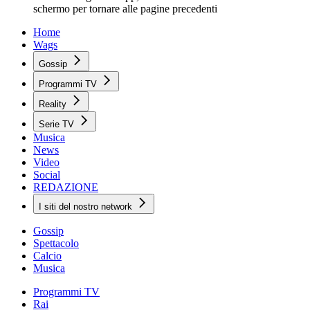
schermo per tornare alle pagine precedenti
Home
Wags
Gossip
Programmi TV
Reality
Serie TV
Musica
News
Video
Social
REDAZIONE
I siti del nostro network
Gossip
Spettacolo
Calcio
Musica
Programmi TV
Rai