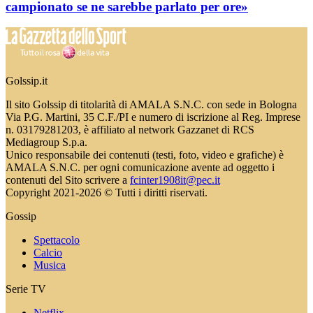
campionato se ne sarebbe parlato per ore»
Golssip.it
Il sito Golssip di titolarità di AMALA S.N.C. con sede in Bologna
Via P.G. Martini, 35 C.F./PI e numero di iscrizione al Reg. Imprese
n. 03179281203, è affiliato al network Gazzanet di RCS
Mediagroup S.p.a.
Unico responsabile dei contenuti (testi, foto, video e grafiche) è
AMALA S.N.C. per ogni comunicazione avente ad oggetto i
contenuti del Sito scrivere a
fcinter1908it@pec.it
Copyright 2021-2026 © Tutti i diritti riservati.
Gossip
Spettacolo
Calcio
Musica
Serie TV
Netflix