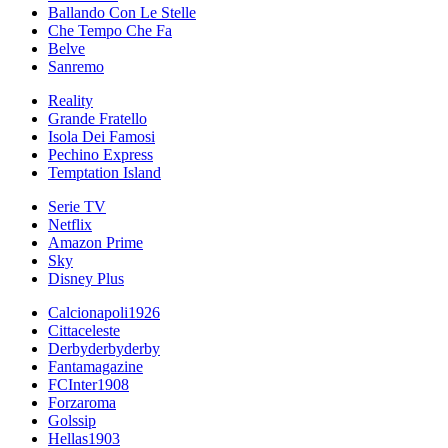
Ballando Con Le Stelle
Che Tempo Che Fa
Belve
Sanremo
Reality
Grande Fratello
Isola Dei Famosi
Pechino Express
Temptation Island
Serie TV
Netflix
Amazon Prime
Sky
Disney Plus
Calcionapoli1926
Cittaceleste
Derbyderbyderby
Fantamagazine
FCInter1908
Forzaroma
Golssip
Hellas1903