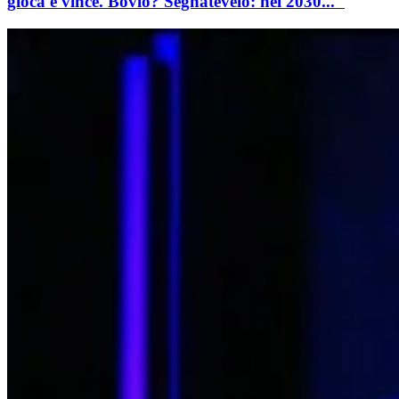
gioca e vince. Bovio? Segnatevelo: nel 2030..."