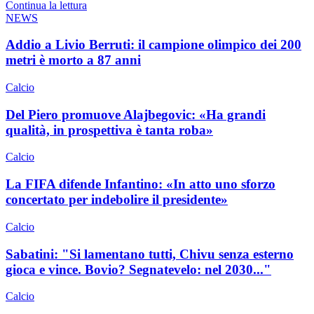
Continua la lettura
NEWS
Addio a Livio Berruti: il campione olimpico dei 200
metri è morto a 87 anni
Calcio
Del Piero promuove Alajbegovic: «Ha grandi
qualità, in prospettiva è tanta roba»
Calcio
La FIFA difende Infantino: «In atto uno sforzo
concertato per indebolire il presidente»
Calcio
Sabatini: "Si lamentano tutti, Chivu senza esterno
gioca e vince. Bovio? Segnatevelo: nel 2030..."
Calcio