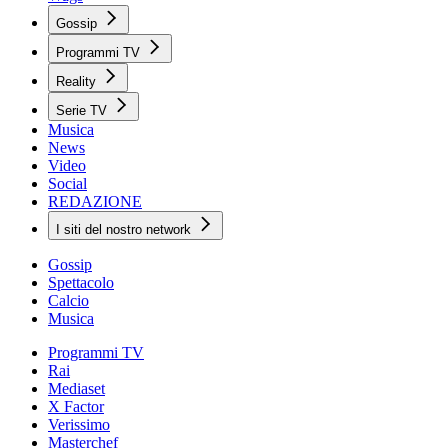
Gossip
Programmi TV
Reality
Serie TV
Musica
News
Video
Social
REDAZIONE
I siti del nostro network
Gossip
Spettacolo
Calcio
Musica
Programmi TV
Rai
Mediaset
X Factor
Verissimo
Masterchef