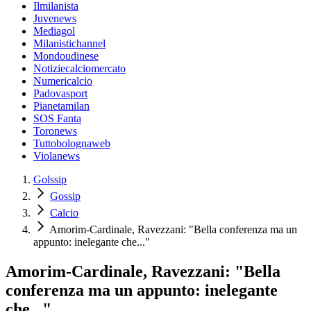
Ilmilanista
Juvenews
Mediagol
Milanistichannel
Mondoudinese
Notiziecalciomercato
Numericalcio
Padovasport
Pianetamilan
SOS Fanta
Toronews
Tuttobolognaweb
Violanews
Golssip
Gossip
Calcio
Amorim-Cardinale, Ravezzani: "Bella conferenza ma un
appunto: inelegante che..."
Amorim-Cardinale, Ravezzani: "Bella
conferenza ma un appunto: inelegante
che..."