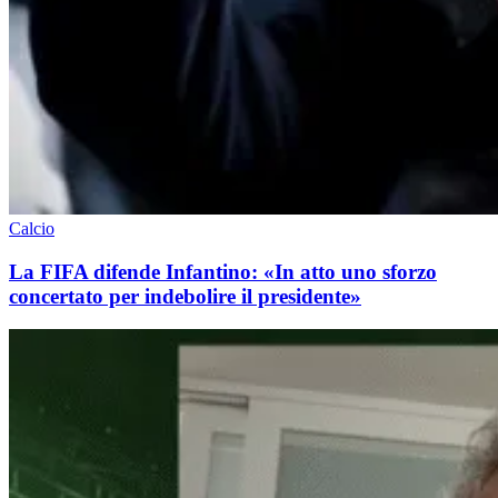
Calcio
La FIFA difende Infantino: «In atto uno sforzo
concertato per indebolire il presidente»