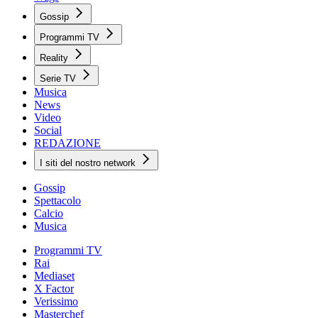
Gossip
Programmi TV
Reality
Serie TV
Musica
News
Video
Social
REDAZIONE
I siti del nostro network
Gossip
Spettacolo
Calcio
Musica
Programmi TV
Rai
Mediaset
X Factor
Verissimo
Masterchef