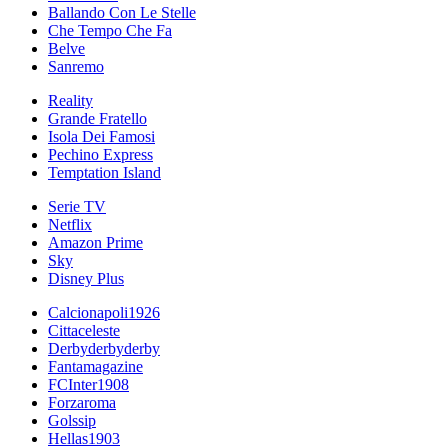
Ballando Con Le Stelle
Che Tempo Che Fa
Belve
Sanremo
Reality
Grande Fratello
Isola Dei Famosi
Pechino Express
Temptation Island
Serie TV
Netflix
Amazon Prime
Sky
Disney Plus
Calcionapoli1926
Cittaceleste
Derbyderbyderby
Fantamagazine
FCInter1908
Forzaroma
Golssip
Hellas1903