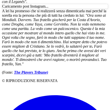
con il Leganés".
Caricamento post Instagram...
A lei ha promesso che si realizzerà senza dimenticarla mai perché la
sorella era la persona che più di tutti ha creduto in lui:
"Ora sono ai
Mondiali. Davvero. Tuo fratello giocherà per la Costa d'Avorio,
come Drogba, come Yaya, come Gervinho. Non la vedo nemmeno
come una partita. La vedo come un palcoscenico. Questa è la mia
occasione per mostrare al mondo intero quello che hai visto in me.
Ogni volta che segno, farò in modo che tutti sappiano il tuo nome.
Farò in modo che non ti dimentichino. Hai sempre detto che potevo
essere migliore di Cristiano. Se lo vedrò, lo saluterò per te
.
Farò
quello che hai previsto, te lo giuro. Anche prima che avessi dei veri
scarpini, dicevi già a tutti: 'Mio fratello diventerà il migliore al
mondo'. Ti dimostrerò che avevi ragione, o morirò provandoci. Tuo
fratello, Yan."
(Fonte:
The Players Tribune)
© RIPRODUZIONE RISERVATA