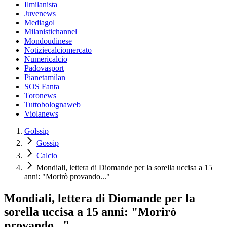
Ilmilanista
Juvenews
Mediagol
Milanistichannel
Mondoudinese
Notiziecalciomercato
Numericalcio
Padovasport
Pianetamilan
SOS Fanta
Toronews
Tuttobolognaweb
Violanews
Golssip
Gossip
Calcio
Mondiali, lettera di Diomande per la sorella uccisa a 15
anni: "Morirò provando..."
Mondiali, lettera di Diomande per la
sorella uccisa a 15 anni: "Morirò
provando..."