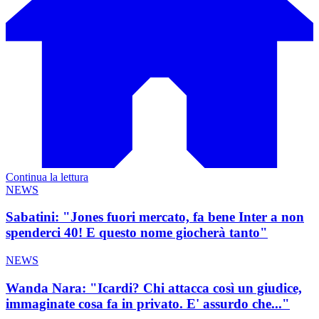
Continua la lettura
NEWS
Sabatini: "Jones fuori mercato, fa bene Inter a non
spenderci 40! E questo nome giocherà tanto"
NEWS
Wanda Nara: "Icardi? Chi attacca così un giudice,
immaginate cosa fa in privato. E' assurdo che..."