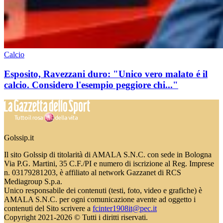
Calcio
Esposito, Ravezzani duro: "Unico vero malato é il
calcio. Considero l'esempio peggiore chi..."
Golssip.it
Il sito Golssip di titolarità di AMALA S.N.C. con sede in Bologna
Via P.G. Martini, 35 C.F./PI e numero di iscrizione al Reg. Imprese
n. 03179281203, è affiliato al network Gazzanet di RCS
Mediagroup S.p.a.
Unico responsabile dei contenuti (testi, foto, video e grafiche) è
AMALA S.N.C. per ogni comunicazione avente ad oggetto i
contenuti del Sito scrivere a
fcinter1908it@pec.it
Copyright 2021-2026 © Tutti i diritti riservati.