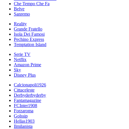
Che Tempo Che Fa
Belve
Sanremo
Reality
Grande Fratello
Isola Dei Famosi
Pechino Express
Temptation Island
Serie TV
Netflix
Amazon Prime
Sky
Disney Plus
Calcionapoli1926
Cittaceleste
Derbyderbyderby
Fantamagazine
FCInter1908
Forzaroma
Golssip
Hellas1903
Ilmilanista