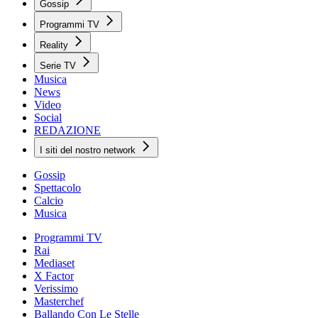
Gossip
Programmi TV
Reality
Serie TV
Musica
News
Video
Social
REDAZIONE
I siti del nostro network
Gossip
Spettacolo
Calcio
Musica
Programmi TV
Rai
Mediaset
X Factor
Verissimo
Masterchef
Ballando Con Le Stelle