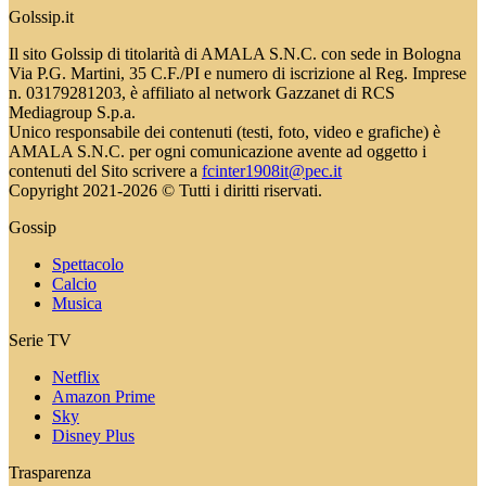
Golssip.it
Il sito Golssip di titolarità di AMALA S.N.C. con sede in Bologna
Via P.G. Martini, 35 C.F./PI e numero di iscrizione al Reg. Imprese
n. 03179281203, è affiliato al network Gazzanet di RCS
Mediagroup S.p.a.
Unico responsabile dei contenuti (testi, foto, video e grafiche) è
AMALA S.N.C. per ogni comunicazione avente ad oggetto i
contenuti del Sito scrivere a
fcinter1908it@pec.it
Copyright 2021-2026 © Tutti i diritti riservati.
Gossip
Spettacolo
Calcio
Musica
Serie TV
Netflix
Amazon Prime
Sky
Disney Plus
Trasparenza