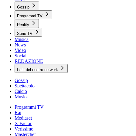
Gossip
Programmi TV
Reality
Serie TV
Musica
News
Video
Social
REDAZIONE
I siti del nostro network
Gossip
Spettacolo
Calcio
Musica
Programmi TV
Rai
Mediaset
X Factor
Verissimo
Masterchef