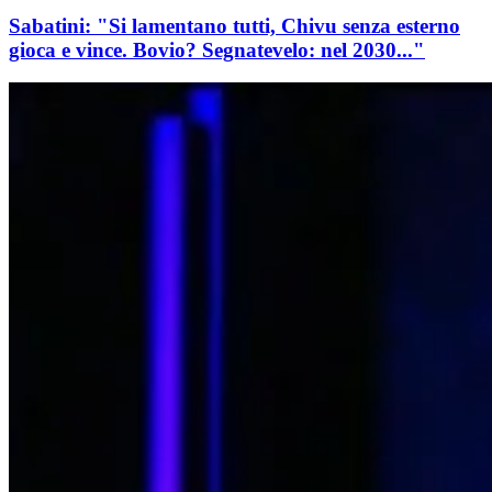
Sabatini: "Si lamentano tutti, Chivu senza esterno
gioca e vince. Bovio? Segnatevelo: nel 2030..."