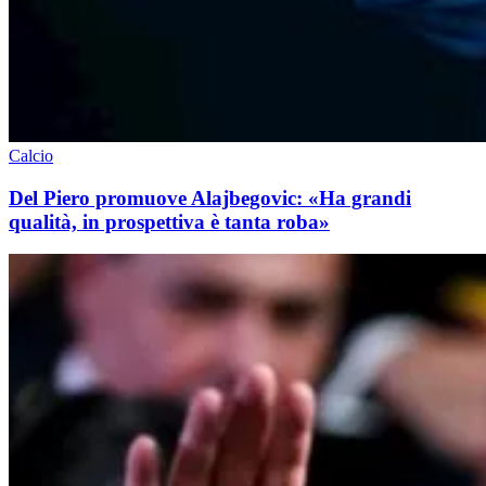
Calcio
Del Piero promuove Alajbegovic: «Ha grandi
qualità, in prospettiva è tanta roba»