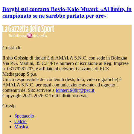
Borghi sul contatto Bovio-Kolo Muani: «Al limite, in
campionato se ne sarebbe parlato per ore»
Golssip.it
Il sito Golssip di titolarità di AMALA S.N.C. con sede in Bologna
Via P.G. Martini, 35 C.F./PI e numero di iscrizione al Reg. Imprese
n. 03179281203, è affiliato al network Gazzanet di RCS
Mediagroup S.p.a.
Unico responsabile dei contenuti (testi, foto, video e grafiche) è
AMALA S.N.C. per ogni comunicazione avente ad oggetto i
contenuti del Sito scrivere a
fcinter1908it@pec.it
Copyright 2021-2026 © Tutti i diritti riservati.
Gossip
Spettacolo
Calcio
Musica