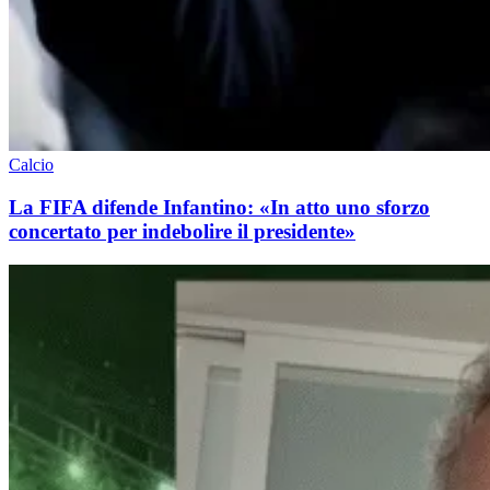
Calcio
La FIFA difende Infantino: «In atto uno sforzo
concertato per indebolire il presidente»