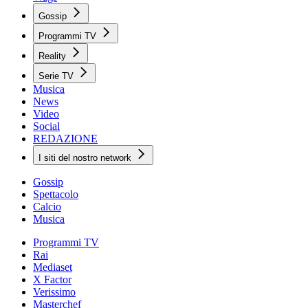
Gossip
Programmi TV
Reality
Serie TV
Musica
News
Video
Social
REDAZIONE
I siti del nostro network
Gossip
Spettacolo
Calcio
Musica
Programmi TV
Rai
Mediaset
X Factor
Verissimo
Masterchef