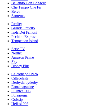
Ballando Con Le Stelle
Che Tempo Che Fa
Belve
Sanremo
Reality
Grande Fratello
Isola Dei Famosi
Pechino Express
Temptation Island
Serie TV
Netflix
Amazon Prime
Sky
Disney Plus
Calcionapoli1926
Cittaceleste
Derbyderbyderby
Fantamagazine
FCInter1908
Forzaroma
Golssip
Hellas1903