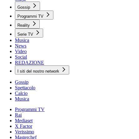
Gossip
Programmi TV
Reality
Serie TV
Musica
News
Video
Social
REDAZIONE
I siti del nostro network
Gossip
Spettacolo
Calcio
Musica
Programmi TV
Rai
Mediaset
X Factor
Verissimo
Masterchef