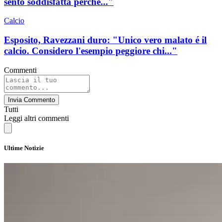
sento soddisfatta perché..."
Calcio
Esposito, Ravezzani duro: "Unico vero malato é il
calcio. Considero l'esempio peggiore chi..."
Commenti
Invia Commento
Tutti
Leggi altri commenti
Ultime Notizie