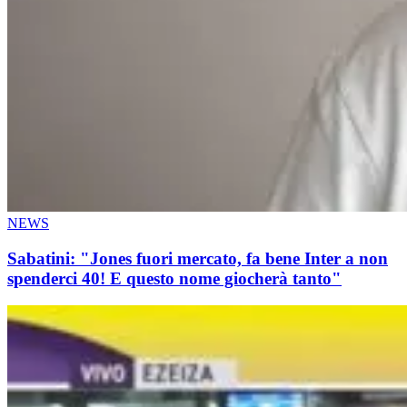
NEWS
Sabatini: "Jones fuori mercato, fa bene Inter a non
spenderci 40! E questo nome giocherà tanto"