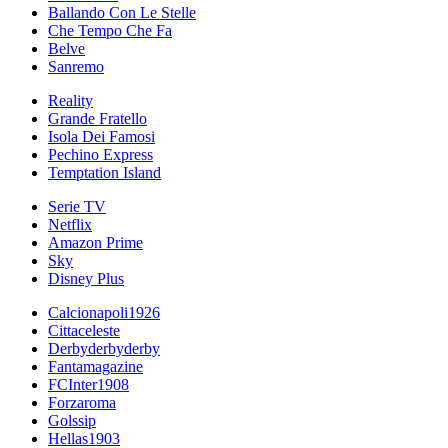
Ballando Con Le Stelle
Che Tempo Che Fa
Belve
Sanremo
Reality
Grande Fratello
Isola Dei Famosi
Pechino Express
Temptation Island
Serie TV
Netflix
Amazon Prime
Sky
Disney Plus
Calcionapoli1926
Cittaceleste
Derbyderbyderby
Fantamagazine
FCInter1908
Forzaroma
Golssip
Hellas1903