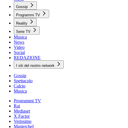
Gossip
Programmi TV
Reality
Serie TV
Musica
News
Video
Social
REDAZIONE
I siti del nostro network
Gossip
Spettacolo
Calcio
Musica
Programmi TV
Rai
Mediaset
X Factor
Verissimo
Masterchef