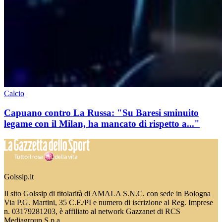
Calcio
Capuano contro La Russa: "Su Baresi sminuito
legame con il Milan, ha mancato di rispetto a..."
Golssip.it
Il sito Golssip di titolarità di AMALA S.N.C. con sede in Bologna
Via P.G. Martini, 35 C.F./PI e numero di iscrizione al Reg. Imprese
n. 03179281203, è affiliato al network Gazzanet di RCS
Mediagroup S.p.a.