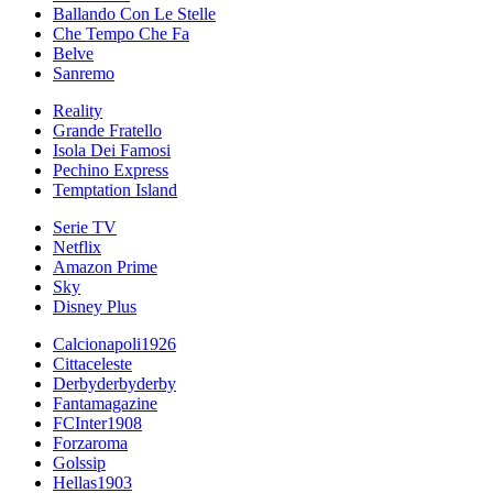
Ballando Con Le Stelle
Che Tempo Che Fa
Belve
Sanremo
Reality
Grande Fratello
Isola Dei Famosi
Pechino Express
Temptation Island
Serie TV
Netflix
Amazon Prime
Sky
Disney Plus
Calcionapoli1926
Cittaceleste
Derbyderbyderby
Fantamagazine
FCInter1908
Forzaroma
Golssip
Hellas1903