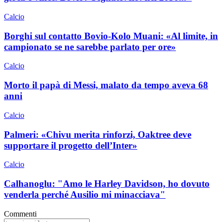
Calcio
Borghi sul contatto Bovio-Kolo Muani: «Al limite, in
campionato se ne sarebbe parlato per ore»
Calcio
Morto il papà di Messi, malato da tempo aveva 68
anni
Calcio
Palmeri: «Chivu merita rinforzi, Oaktree deve
supportare il progetto dell’Inter»
Calcio
Calhanoglu: "Amo le Harley Davidson, ho dovuto
venderla perché Ausilio mi minacciava"
Commenti