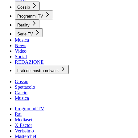
Gossip
Programmi TV
Reality
Serie TV
Musica
News
Video
Social
REDAZIONE
I siti del nostro network
Gossip
Spettacolo
Calcio
Musica
Programmi TV
Rai
Mediaset
X Factor
Verissimo
Masterchef