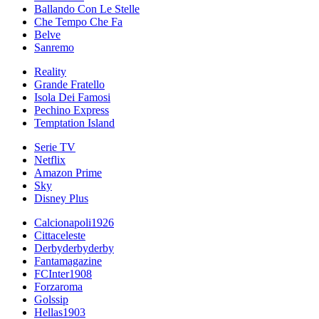
Ballando Con Le Stelle
Che Tempo Che Fa
Belve
Sanremo
Reality
Grande Fratello
Isola Dei Famosi
Pechino Express
Temptation Island
Serie TV
Netflix
Amazon Prime
Sky
Disney Plus
Calcionapoli1926
Cittaceleste
Derbyderbyderby
Fantamagazine
FCInter1908
Forzaroma
Golssip
Hellas1903