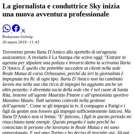
La giornalista e conduttrice Sky inizia
una nuova avventura professionale
Redazione Golssip
20 marzo 2019 - 11:43
Troveremo presto Ilaria D'Amico allo sportello di un'agenzia
assicuratrice. A rivelarlo è La Stampa che scrive oggi:
"Entrare in
agenzia per stipulare una polizza e trovarsi dietro la scrivania Ilaria
D’Amico. È quello che potrebbe succedere ai clienti nella sede
Reale Mutua di corso Orbassano, perché da ieri la giornalista è
impegnata tra Rc di ogni tipo. Ilaria D’Amico non ha cambiato
lavoro ma nella sua vita ricca di impegni ha aggiunto anche un
altro pezzetto: è diventata socia della sede che è nel cuore di Santa
Rita, insieme all’agente Maurizio Pintore e all’opinionista sportivo
Massimo Mauro. Tutti saranno coinvolti nella gestione
dell’agenzia".
Come se gli impegni in tv, il compagno a Parigi e i
figli da gestire non fossero già impegni sufficientemente faticosi. Ma
Ilaria D'Amico non si ferma:
"E' faticoso, i figli in questo periodo mi
risucchiano tante energie. Questo progetto è nato perché ho
conosciuto le persone che lavorano in Reale Mutua e mi sono
appassionata. E poi amo Torino e ho deciso di investire qui. Alcuni