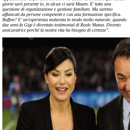
giorni sarò presente io, in alcun ci sarà Mauro. E' tutto una
questione di organizzazione e gestione familiare. Ma saremo
affiancati da persone competenti e con una formazione specifica.
Buffon? E' un'esperienza maturata in modo molto naturale. quando
due anni fa Gigi è diventato testimonial di Reale Mutua. Divento
assicuratrice perché la nostra vita ha bisogno di certezze".