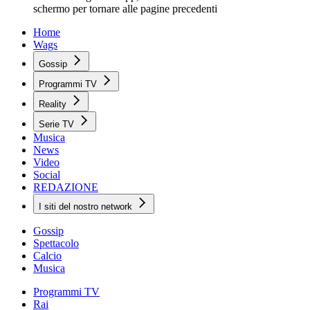
schermo per tornare alle pagine precedenti
Home
Wags
Gossip
Programmi TV
Reality
Serie TV
Musica
News
Video
Social
REDAZIONE
I siti del nostro network
Gossip
Spettacolo
Calcio
Musica
Programmi TV
Rai