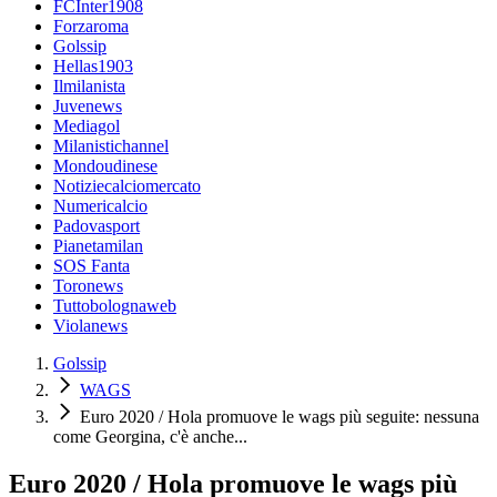
FCInter1908
Forzaroma
Golssip
Hellas1903
Ilmilanista
Juvenews
Mediagol
Milanistichannel
Mondoudinese
Notiziecalciomercato
Numericalcio
Padovasport
Pianetamilan
SOS Fanta
Toronews
Tuttobolognaweb
Violanews
Golssip
WAGS
Euro 2020 / Hola promuove le wags più seguite: nessuna
come Georgina, c'è anche...
Euro 2020 / Hola promuove le wags più