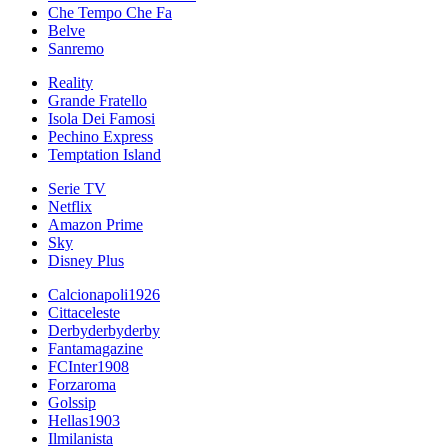
Che Tempo Che Fa
Belve
Sanremo
Reality
Grande Fratello
Isola Dei Famosi
Pechino Express
Temptation Island
Serie TV
Netflix
Amazon Prime
Sky
Disney Plus
Calcionapoli1926
Cittaceleste
Derbyderbyderby
Fantamagazine
FCInter1908
Forzaroma
Golssip
Hellas1903
Ilmilanista