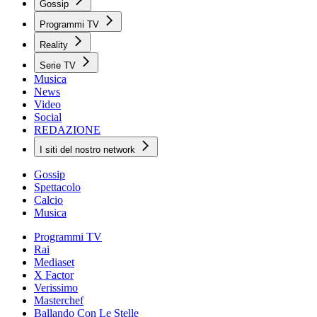
Gossip
Programmi TV
Reality
Serie TV
Musica
News
Video
Social
REDAZIONE
I siti del nostro network
Gossip
Spettacolo
Calcio
Musica
Programmi TV
Rai
Mediaset
X Factor
Verissimo
Masterchef
Ballando Con Le Stelle