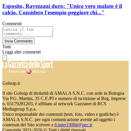
Esposito, Ravezzani duro: "Unico vero malato é il
calcio. Considero l'esempio peggiore chi..."
Commenti
Invia Commento
Tutti
Leggi altri commenti
Golssip.it
Il sito Golssip di titolarità di AMALA S.N.C. con sede in Bologna
Via P.G. Martini, 35 C.F./PI e numero di iscrizione al Reg. Imprese
n. 03179281203, è affiliato al network Gazzanet di RCS
Mediagroup S.p.a.
Unico responsabile dei contenuti (testi, foto, video e grafiche) è
AMALA S.N.C. per ogni comunicazione avente ad oggetto i
contenuti del Sito scrivere a
fcinter1908it@pec.it
Copyright 2021-2026 © Tutti i diritti riservati.