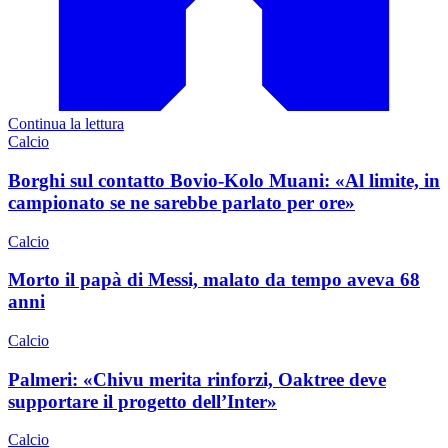
Continua la lettura
Calcio
Borghi sul contatto Bovio-Kolo Muani: «Al limite, in
campionato se ne sarebbe parlato per ore»
Calcio
Morto il papà di Messi, malato da tempo aveva 68
anni
Calcio
Palmeri: «Chivu merita rinforzi, Oaktree deve
supportare il progetto dell’Inter»
Calcio