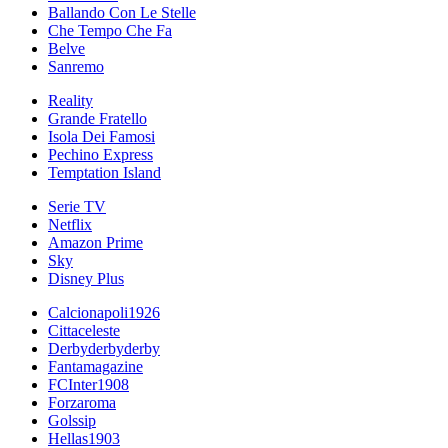
Ballando Con Le Stelle
Che Tempo Che Fa
Belve
Sanremo
Reality
Grande Fratello
Isola Dei Famosi
Pechino Express
Temptation Island
Serie TV
Netflix
Amazon Prime
Sky
Disney Plus
Calcionapoli1926
Cittaceleste
Derbyderbyderby
Fantamagazine
FCInter1908
Forzaroma
Golssip
Hellas1903