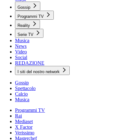
Gossip
Programmi TV
Reality
Serie TV
Musica
News
Video
Social
REDAZIONE
I siti del nostro network
Gossip
Spettacolo
Calcio
Musica
Programmi TV
Rai
Mediaset
X Factor
Verissimo
Masterchef