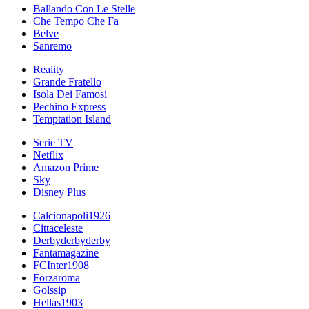
Ballando Con Le Stelle
Che Tempo Che Fa
Belve
Sanremo
Reality
Grande Fratello
Isola Dei Famosi
Pechino Express
Temptation Island
Serie TV
Netflix
Amazon Prime
Sky
Disney Plus
Calcionapoli1926
Cittaceleste
Derbyderbyderby
Fantamagazine
FCInter1908
Forzaroma
Golssip
Hellas1903