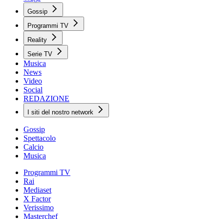
Gossip
Programmi TV
Reality
Serie TV
Musica
News
Video
Social
REDAZIONE
I siti del nostro network
Gossip
Spettacolo
Calcio
Musica
Programmi TV
Rai
Mediaset
X Factor
Verissimo
Masterchef