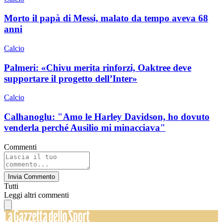
Morto il papà di Messi, malato da tempo aveva 68
anni
Calcio
Palmeri: «Chivu merita rinforzi, Oaktree deve
supportare il progetto dell’Inter»
Calcio
Calhanoglu: "Amo le Harley Davidson, ho dovuto
venderla perché Ausilio mi minacciava"
Commenti
Invia Commento
Tutti
Leggi altri commenti