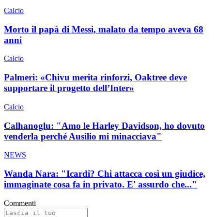
Calcio
Morto il papà di Messi, malato da tempo aveva 68
anni
Calcio
Palmeri: «Chivu merita rinforzi, Oaktree deve
supportare il progetto dell’Inter»
Calcio
Calhanoglu: "Amo le Harley Davidson, ho dovuto
venderla perché Ausilio mi minacciava"
NEWS
Wanda Nara: "Icardi? Chi attacca così un giudice,
immaginate cosa fa in privato. E' assurdo che..."
Commenti