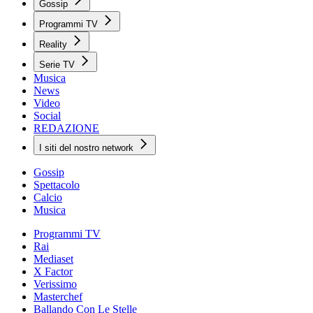
Gossip
Programmi TV
Reality
Serie TV
Musica
News
Video
Social
REDAZIONE
I siti del nostro network
Gossip
Spettacolo
Calcio
Musica
Programmi TV
Rai
Mediaset
X Factor
Verissimo
Masterchef
Ballando Con Le Stelle