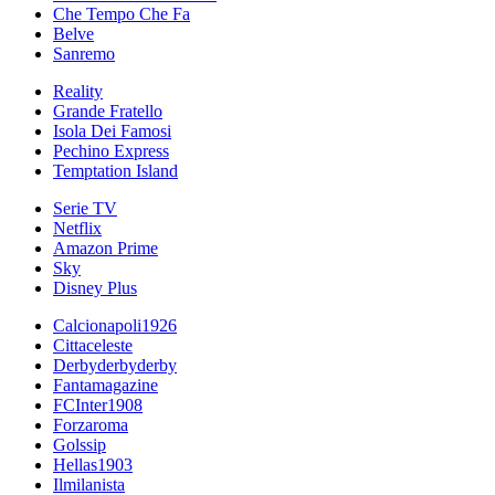
Che Tempo Che Fa
Belve
Sanremo
Reality
Grande Fratello
Isola Dei Famosi
Pechino Express
Temptation Island
Serie TV
Netflix
Amazon Prime
Sky
Disney Plus
Calcionapoli1926
Cittaceleste
Derbyderbyderby
Fantamagazine
FCInter1908
Forzaroma
Golssip
Hellas1903
Ilmilanista