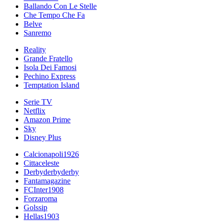
Ballando Con Le Stelle
Che Tempo Che Fa
Belve
Sanremo
Reality
Grande Fratello
Isola Dei Famosi
Pechino Express
Temptation Island
Serie TV
Netflix
Amazon Prime
Sky
Disney Plus
Calcionapoli1926
Cittaceleste
Derbyderbyderby
Fantamagazine
FCInter1908
Forzaroma
Golssip
Hellas1903