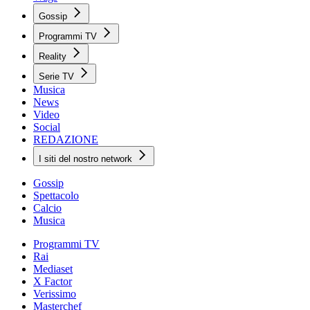
Gossip
Programmi TV
Reality
Serie TV
Musica
News
Video
Social
REDAZIONE
I siti del nostro network
Gossip
Spettacolo
Calcio
Musica
Programmi TV
Rai
Mediaset
X Factor
Verissimo
Masterchef