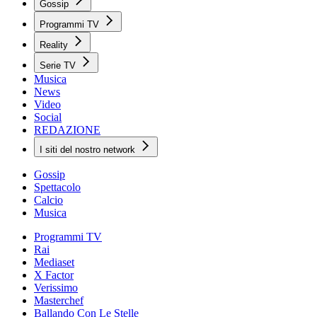
Gossip
Programmi TV
Reality
Serie TV
Musica
News
Video
Social
REDAZIONE
I siti del nostro network
Gossip
Spettacolo
Calcio
Musica
Programmi TV
Rai
Mediaset
X Factor
Verissimo
Masterchef
Ballando Con Le Stelle