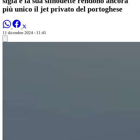
sigla e la sua silhouette rendono ancora
più unico il jet privato del portoghese
11 dicembre 2024 - 11:41