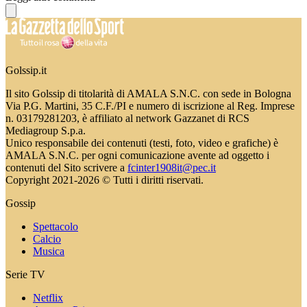
Golssip.it
Il sito Golssip di titolarità di AMALA S.N.C. con sede in Bologna
Via P.G. Martini, 35 C.F./PI e numero di iscrizione al Reg. Imprese
n. 03179281203, è affiliato al network Gazzanet di RCS
Mediagroup S.p.a.
Unico responsabile dei contenuti (testi, foto, video e grafiche) è
AMALA S.N.C. per ogni comunicazione avente ad oggetto i
contenuti del Sito scrivere a
fcinter1908it@pec.it
Copyright 2021-2026 © Tutti i diritti riservati.
Gossip
Spettacolo
Calcio
Musica
Serie TV
Netflix