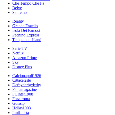
Che Tempo Che Fa
Belve
Sanremo
Reality
Grande Fratello
Isola Dei Famosi
Pechino Express
Temptation Island
Serie TV
Netflix
Amazon Prime
Sky
Disney Plus
Calcionapoli1926
Cittaceleste
Derbyderbyderby
Fantamagazine
FCInter1908
Forzaroma
Golssip
Hellas1903
Ilmilanista