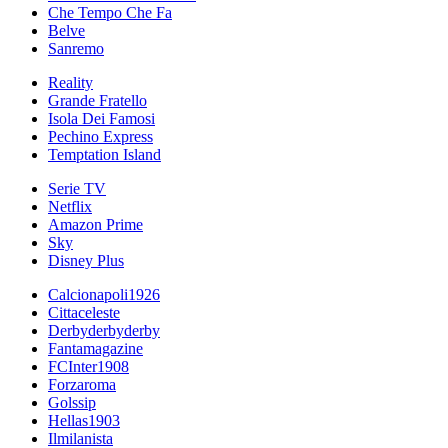
Che Tempo Che Fa
Belve
Sanremo
Reality
Grande Fratello
Isola Dei Famosi
Pechino Express
Temptation Island
Serie TV
Netflix
Amazon Prime
Sky
Disney Plus
Calcionapoli1926
Cittaceleste
Derbyderbyderby
Fantamagazine
FCInter1908
Forzaroma
Golssip
Hellas1903
Ilmilanista