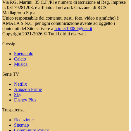
Via P.G. Martini, 35 C.F./PI e numero di iscrizione al Reg. Imprese
n. 03179281203, è affiliato al network Gazzanet di RCS
Mediagroup S.p.a.
Unico responsabile dei contenuti (testi, foto, video e grafiche) è
AMALA S.N.C. per ogni comunicazione avente ad oggetto i
contenuti del Sito scrivere a
fcinter1908it@pec.it
Copyright 2021-2026 © Tutti i diritti riservati.
Gossip
Spettacolo
Calcio
Musica
Serie TV
Netflix
Amazon Prime
Sky
Disney Plus
Trasparenza
Redazione
Sitemap
Community Policy