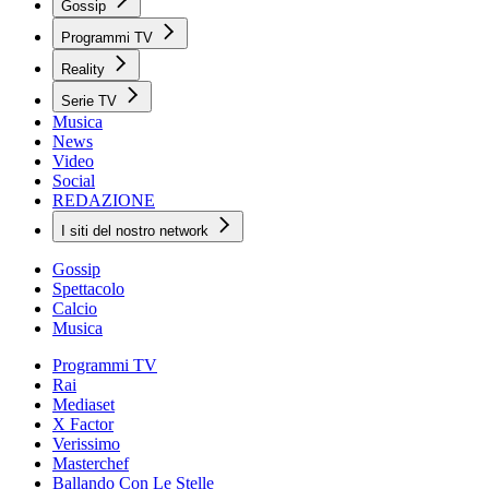
Gossip
Programmi TV
Reality
Serie TV
Musica
News
Video
Social
REDAZIONE
I siti del nostro network
Gossip
Spettacolo
Calcio
Musica
Programmi TV
Rai
Mediaset
X Factor
Verissimo
Masterchef
Ballando Con Le Stelle