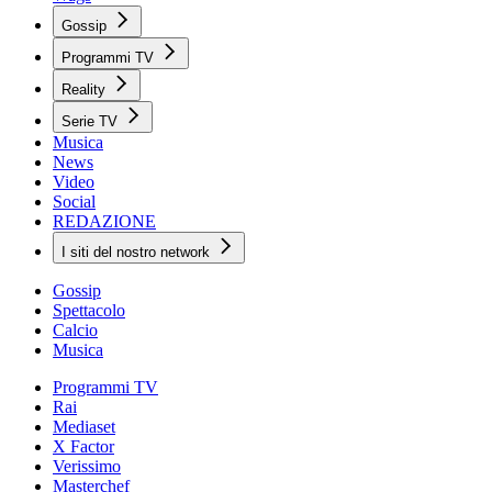
Gossip
Programmi TV
Reality
Serie TV
Musica
News
Video
Social
REDAZIONE
I siti del nostro network
Gossip
Spettacolo
Calcio
Musica
Programmi TV
Rai
Mediaset
X Factor
Verissimo
Masterchef