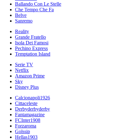
Ballando Con Le Stelle
Che Tempo Che Fa
Belve
Sanremo
Reality
Grande Fratello
Isola Dei Famosi
Pechino Express
Temptation Island
Serie TV
Netflix
Amazon Prime
Sky
Disney Plus
Calcionapoli1926
Cittaceleste
Derbyderbyderby
Fantamagazine
FCInter1908
Forzaroma
Golssip
Hellas1903