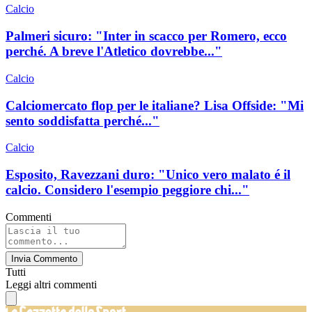
Calcio
Palmeri sicuro: "Inter in scacco per Romero, ecco
perché. A breve l'Atletico dovrebbe..."
Calcio
Calciomercato flop per le italiane? Lisa Offside: "Mi
sento soddisfatta perché..."
Calcio
Esposito, Ravezzani duro: "Unico vero malato é il
calcio. Considero l'esempio peggiore chi..."
Commenti
Invia Commento
Tutti
Leggi altri commenti