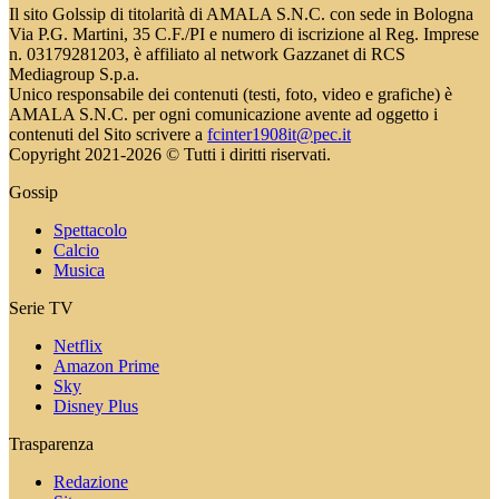
Il sito Golssip di titolarità di AMALA S.N.C. con sede in Bologna
Via P.G. Martini, 35 C.F./PI e numero di iscrizione al Reg. Imprese
n. 03179281203, è affiliato al network Gazzanet di RCS
Mediagroup S.p.a.
Unico responsabile dei contenuti (testi, foto, video e grafiche) è
AMALA S.N.C. per ogni comunicazione avente ad oggetto i
contenuti del Sito scrivere a
fcinter1908it@pec.it
Copyright 2021-2026 © Tutti i diritti riservati.
Gossip
Spettacolo
Calcio
Musica
Serie TV
Netflix
Amazon Prime
Sky
Disney Plus
Trasparenza
Redazione