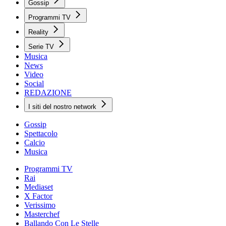
Gossip
Programmi TV
Reality
Serie TV
Musica
News
Video
Social
REDAZIONE
I siti del nostro network
Gossip
Spettacolo
Calcio
Musica
Programmi TV
Rai
Mediaset
X Factor
Verissimo
Masterchef
Ballando Con Le Stelle