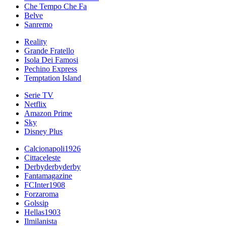
Che Tempo Che Fa
Belve
Sanremo
Reality
Grande Fratello
Isola Dei Famosi
Pechino Express
Temptation Island
Serie TV
Netflix
Amazon Prime
Sky
Disney Plus
Calcionapoli1926
Cittaceleste
Derbyderbyderby
Fantamagazine
FCInter1908
Forzaroma
Golssip
Hellas1903
Ilmilanista