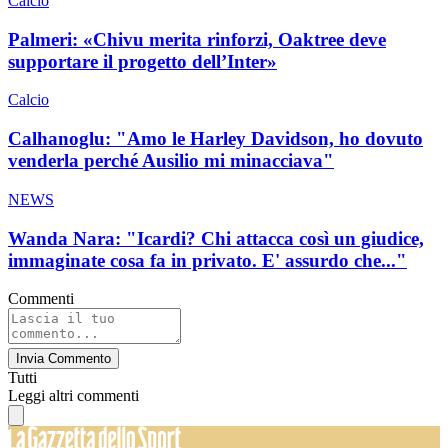
Calcio
Palmeri: «Chivu merita rinforzi, Oaktree deve
supportare il progetto dell’Inter»
Calcio
Calhanoglu: "Amo le Harley Davidson, ho dovuto
venderla perché Ausilio mi minacciava"
NEWS
Wanda Nara: "Icardi? Chi attacca così un giudice,
immaginate cosa fa in privato. E' assurdo che..."
Commenti
Invia Commento
Tutti
Leggi altri commenti