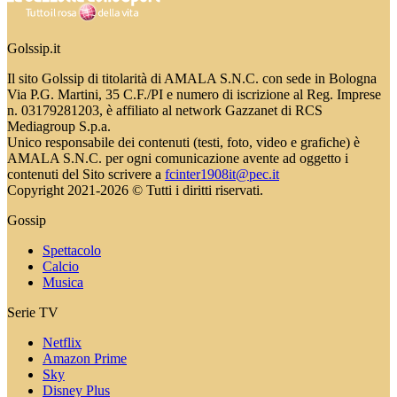
Golssip.it
Il sito Golssip di titolarità di AMALA S.N.C. con sede in Bologna
Via P.G. Martini, 35 C.F./PI e numero di iscrizione al Reg. Imprese
n. 03179281203, è affiliato al network Gazzanet di RCS
Mediagroup S.p.a.
Unico responsabile dei contenuti (testi, foto, video e grafiche) è
AMALA S.N.C. per ogni comunicazione avente ad oggetto i
contenuti del Sito scrivere a
fcinter1908it@pec.it
Copyright 2021-2026 © Tutti i diritti riservati.
Gossip
Spettacolo
Calcio
Musica
Serie TV
Netflix
Amazon Prime
Sky
Disney Plus