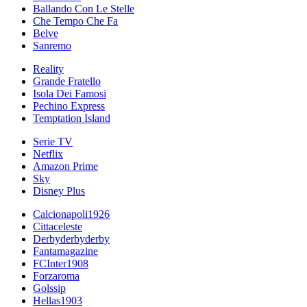
Ballando Con Le Stelle
Che Tempo Che Fa
Belve
Sanremo
Reality
Grande Fratello
Isola Dei Famosi
Pechino Express
Temptation Island
Serie TV
Netflix
Amazon Prime
Sky
Disney Plus
Calcionapoli1926
Cittaceleste
Derbyderbyderby
Fantamagazine
FCInter1908
Forzaroma
Golssip
Hellas1903