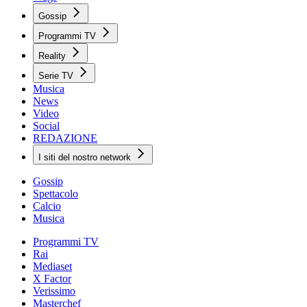
Gossip
Programmi TV
Reality
Serie TV
Musica
News
Video
Social
REDAZIONE
I siti del nostro network
Gossip
Spettacolo
Calcio
Musica
Programmi TV
Rai
Mediaset
X Factor
Verissimo
Masterchef