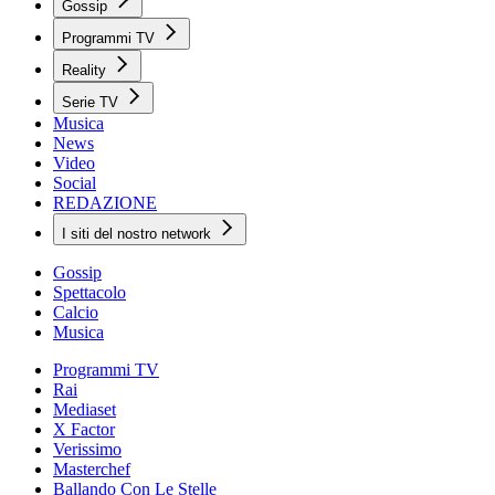
Gossip
Programmi TV
Reality
Serie TV
Musica
News
Video
Social
REDAZIONE
I siti del nostro network
Gossip
Spettacolo
Calcio
Musica
Programmi TV
Rai
Mediaset
X Factor
Verissimo
Masterchef
Ballando Con Le Stelle