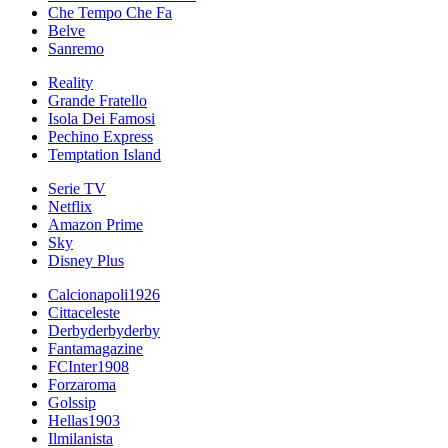
Che Tempo Che Fa
Belve
Sanremo
Reality
Grande Fratello
Isola Dei Famosi
Pechino Express
Temptation Island
Serie TV
Netflix
Amazon Prime
Sky
Disney Plus
Calcionapoli1926
Cittaceleste
Derbyderbyderby
Fantamagazine
FCInter1908
Forzaroma
Golssip
Hellas1903
Ilmilanista