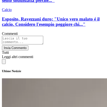
sento soddisfatta perché..."
Calcio
Esposito, Ravezzani duro: "Unico vero malato é il
calcio. Considero l'esempio peggiore chi..."
Commenti
Invia Commento
Tutti
Leggi altri commenti
Ultime Notizie