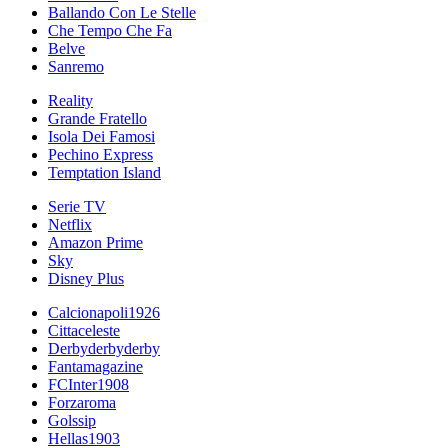
Ballando Con Le Stelle
Che Tempo Che Fa
Belve
Sanremo
Reality
Grande Fratello
Isola Dei Famosi
Pechino Express
Temptation Island
Serie TV
Netflix
Amazon Prime
Sky
Disney Plus
Calcionapoli1926
Cittaceleste
Derbyderbyderby
Fantamagazine
FCInter1908
Forzaroma
Golssip
Hellas1903