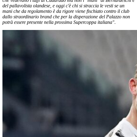
che vedevano i tuffi di Cuadrado ma non i "mani" di Bernardeschi e
del pallavolista olandese, e oggi c'è chi si straccia le vesti se un
mani che da regolamento è da rigore viene fischiato contro il club
dallo straordinario brand che per la disperazione del Palazzo non
potrà essere presente nella prossima Supercoppa italiana"
.