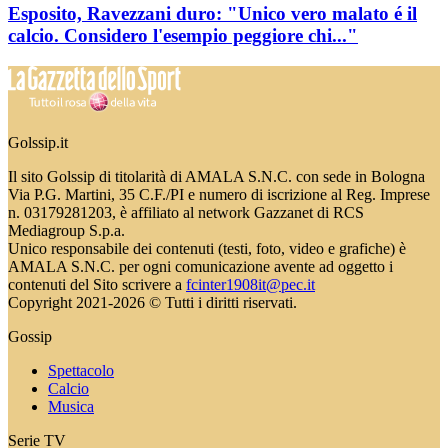
Esposito, Ravezzani duro: "Unico vero malato é il
calcio. Considero l'esempio peggiore chi..."
Golssip.it
Il sito Golssip di titolarità di AMALA S.N.C. con sede in Bologna
Via P.G. Martini, 35 C.F./PI e numero di iscrizione al Reg. Imprese
n. 03179281203, è affiliato al network Gazzanet di RCS
Mediagroup S.p.a.
Unico responsabile dei contenuti (testi, foto, video e grafiche) è
AMALA S.N.C. per ogni comunicazione avente ad oggetto i
contenuti del Sito scrivere a
fcinter1908it@pec.it
Copyright 2021-2026 © Tutti i diritti riservati.
Gossip
Spettacolo
Calcio
Musica
Serie TV