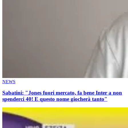
NEWS
Sabatini: "Jones fuori mercato, fa bene Inter a non
spenderci 40! E questo nome giocherà tanto"