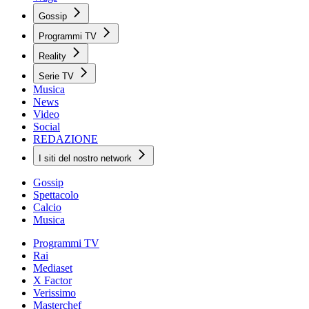
Gossip
Programmi TV
Reality
Serie TV
Musica
News
Video
Social
REDAZIONE
I siti del nostro network
Gossip
Spettacolo
Calcio
Musica
Programmi TV
Rai
Mediaset
X Factor
Verissimo
Masterchef