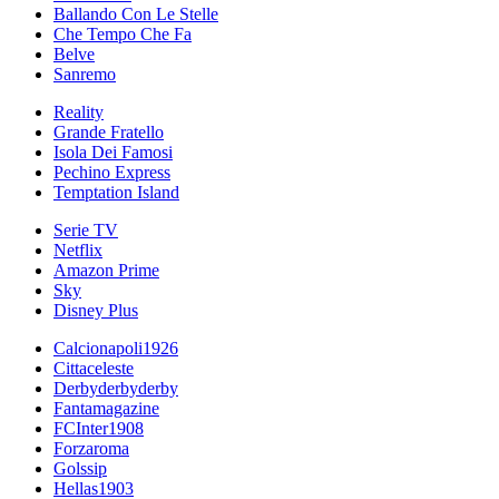
Ballando Con Le Stelle
Che Tempo Che Fa
Belve
Sanremo
Reality
Grande Fratello
Isola Dei Famosi
Pechino Express
Temptation Island
Serie TV
Netflix
Amazon Prime
Sky
Disney Plus
Calcionapoli1926
Cittaceleste
Derbyderbyderby
Fantamagazine
FCInter1908
Forzaroma
Golssip
Hellas1903