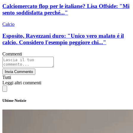
Calciomercato flop per le italiane? Lisa Offside: "Mi
sento soddisfatta perché..."
Calcio
Esposito, Ravezzani duro: "Unico vero malato é il
calcio. Considero l'esempio peggiore chi..."
Commenti
Invia Commento
Tutti
Leggi altri commenti
Ultime Notizie