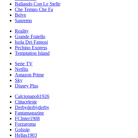
Ballando Con Le Stelle
Che Tempo Che Fa
Belve
Sanremo
Reality
Grande Fratello
Isola Dei Famosi
Pechino Express
Temptation Island
Serie TV
Netflix
Amazon Prime
Sky
Disney Plus
Calcionapoli1926
Cittaceleste
Derbyderbyderby
Fantamagazine
FCInter1908
Forzaroma
Golssip
Hellas1903