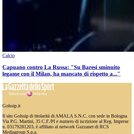
Calcio
Capuano contro La Russa: "Su Baresi sminuito
legame con il Milan, ha mancato di rispetto a..."
Golssip.it
Il sito Golssip di titolarità di AMALA S.N.C. con sede in Bologna
Via P.G. Martini, 35 C.F./PI e numero di iscrizione al Reg. Imprese
n. 03179281203, è affiliato al network Gazzanet di RCS
Mediagroup S.p.a.