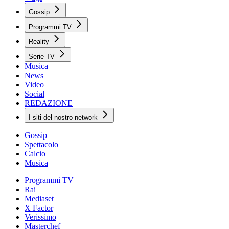
Gossip
Programmi TV
Reality
Serie TV
Musica
News
Video
Social
REDAZIONE
I siti del nostro network
Gossip
Spettacolo
Calcio
Musica
Programmi TV
Rai
Mediaset
X Factor
Verissimo
Masterchef