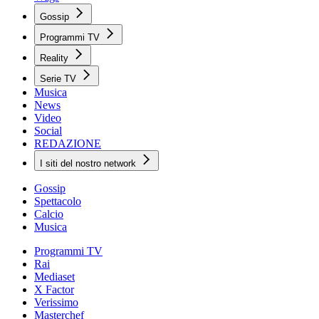
Gossip
Programmi TV
Reality
Serie TV
Musica
News
Video
Social
REDAZIONE
I siti del nostro network
Gossip
Spettacolo
Calcio
Musica
Programmi TV
Rai
Mediaset
X Factor
Verissimo
Masterchef