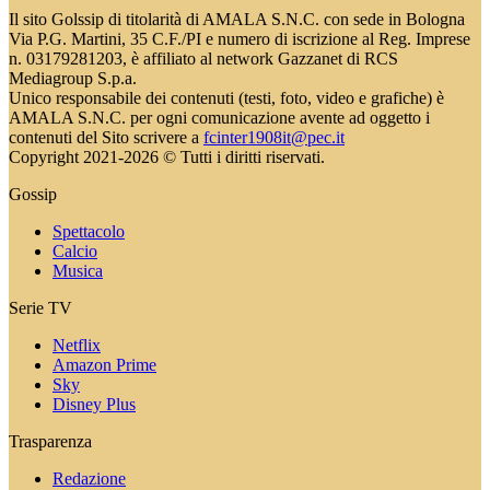
Il sito Golssip di titolarità di AMALA S.N.C. con sede in Bologna
Via P.G. Martini, 35 C.F./PI e numero di iscrizione al Reg. Imprese
n. 03179281203, è affiliato al network Gazzanet di RCS
Mediagroup S.p.a.
Unico responsabile dei contenuti (testi, foto, video e grafiche) è
AMALA S.N.C. per ogni comunicazione avente ad oggetto i
contenuti del Sito scrivere a
fcinter1908it@pec.it
Copyright 2021-2026 © Tutti i diritti riservati.
Gossip
Spettacolo
Calcio
Musica
Serie TV
Netflix
Amazon Prime
Sky
Disney Plus
Trasparenza
Redazione