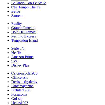
Ballando Con Le Stelle
Che Tempo Che Fa
Belve
Sanremo
Reality
Grande Fratello
Isola Dei Famosi
Pechino Express
Temptation Island
Serie TV
Netflix
Amazon Prime
Sky
Disney Plus
Calcionapoli1926
Cittaceleste
Derbyderbyderby
Fantamagazine
FCInter1908
Forzaroma
Golssip
Hellas1903