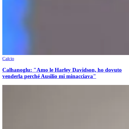
Calcio
Calhanoglu: "Amo le Harley Davidson, ho dovuto
venderla perché Ausilio mi minacciava"