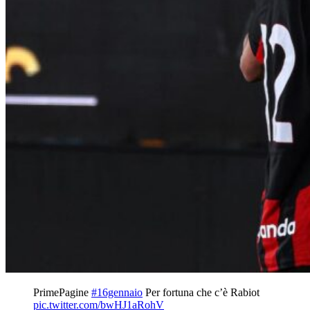
PrimePagine
#16gennaio
Per fortuna che c’è Rabiot
pic.twitter.com/bwHJ1aRohV