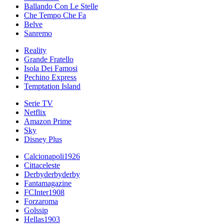
Ballando Con Le Stelle
Che Tempo Che Fa
Belve
Sanremo
Reality
Grande Fratello
Isola Dei Famosi
Pechino Express
Temptation Island
Serie TV
Netflix
Amazon Prime
Sky
Disney Plus
Calcionapoli1926
Cittaceleste
Derbyderbyderby
Fantamagazine
FCInter1908
Forzaroma
Golssip
Hellas1903