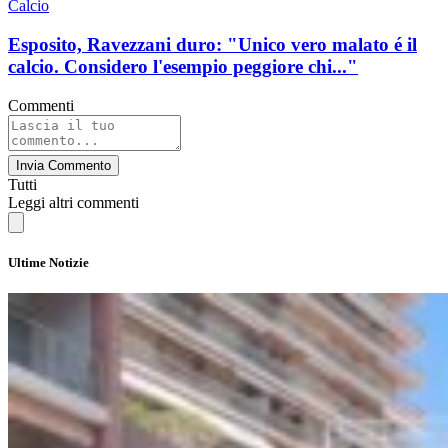
Calcio
Esposito, Ravezzani duro: "Unico vero malato é il
calcio. Considero l'esempio peggiore chi..."
Commenti
Invia Commento
Tutti
Leggi altri commenti
Ultime Notizie