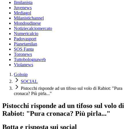
Ilmilanista
Juvenews
Mediagol
Milanistichannel
Mondoudinese
Notiziecalciomercato
Numericalcio
Padovasport
Pianetamilan
SOS Fanta
Toronews
Tuttobolognaweb
Violanews
Golssip
SOCIAL
Pistocchi risponde ad un tifoso sul volo di Rabiot: "Pura
cronaca? Più pirla..."
Pistocchi risponde ad un tifoso sul volo di
Rabiot: "Pura cronaca? Più pirla..."
Botta e risposta sui social