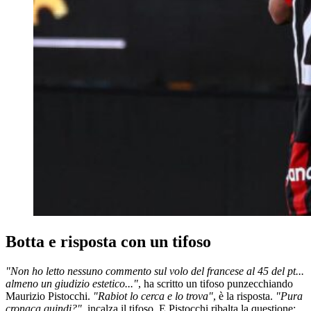
Botta e risposta con un tifoso
"Non ho letto nessuno commento sul volo del francese al 45 del pt...
almeno un giudizio estetico..."
, ha scritto un tifoso punzecchiando
Maurizio Pistocchi.
"Rabiot lo cerca e lo trova"
, è la risposta.
"Pura
cronaca quindi?"
, incalza il tifoso. E Pistocchi ribalta la questione: