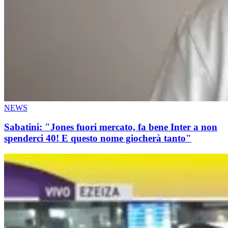
NEWS
Sabatini: "Jones fuori mercato, fa bene Inter a non
spenderci 40! E questo nome giocherà tanto"