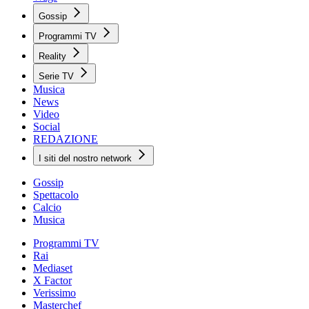
Gossip
Programmi TV
Reality
Serie TV
Musica
News
Video
Social
REDAZIONE
I siti del nostro network
Gossip
Spettacolo
Calcio
Musica
Programmi TV
Rai
Mediaset
X Factor
Verissimo
Masterchef