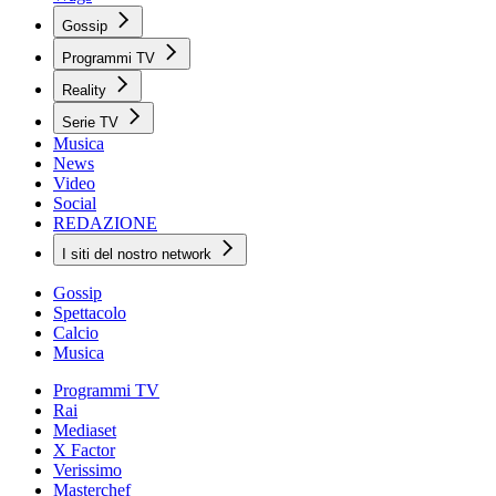
Gossip
Programmi TV
Reality
Serie TV
Musica
News
Video
Social
REDAZIONE
I siti del nostro network
Gossip
Spettacolo
Calcio
Musica
Programmi TV
Rai
Mediaset
X Factor
Verissimo
Masterchef