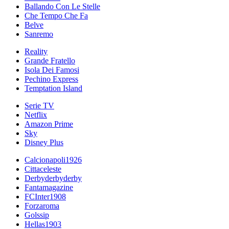
Ballando Con Le Stelle
Che Tempo Che Fa
Belve
Sanremo
Reality
Grande Fratello
Isola Dei Famosi
Pechino Express
Temptation Island
Serie TV
Netflix
Amazon Prime
Sky
Disney Plus
Calcionapoli1926
Cittaceleste
Derbyderbyderby
Fantamagazine
FCInter1908
Forzaroma
Golssip
Hellas1903