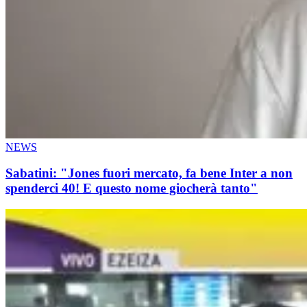
NEWS
Sabatini: "Jones fuori mercato, fa bene Inter a non
spenderci 40! E questo nome giocherà tanto"