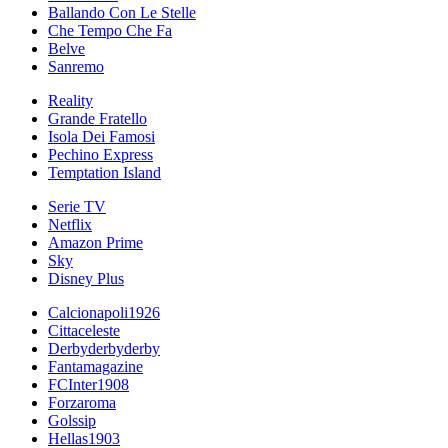
Ballando Con Le Stelle
Che Tempo Che Fa
Belve
Sanremo
Reality
Grande Fratello
Isola Dei Famosi
Pechino Express
Temptation Island
Serie TV
Netflix
Amazon Prime
Sky
Disney Plus
Calcionapoli1926
Cittaceleste
Derbyderbyderby
Fantamagazine
FCInter1908
Forzaroma
Golssip
Hellas1903