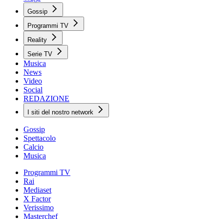
Gossip
Programmi TV
Reality
Serie TV
Musica
News
Video
Social
REDAZIONE
I siti del nostro network
Gossip
Spettacolo
Calcio
Musica
Programmi TV
Rai
Mediaset
X Factor
Verissimo
Masterchef