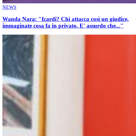
NEWS
Wanda Nara: "Icardi? Chi attacca così un giudice,
immaginate cosa fa in privato. E' assurdo che..."