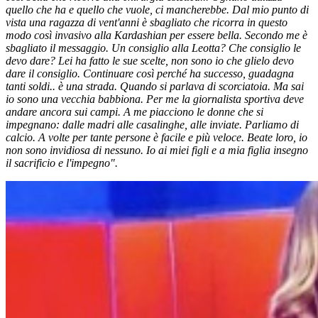
quello che ha e quello che vuole, ci mancherebbe. Dal mio punto di
vista una ragazza di vent'anni è sbagliato che ricorra in questo
modo così invasivo alla Kardashian per essere bella. Secondo me è
sbagliato il messaggio. Un consiglio alla Leotta? Che consiglio le
devo dare? Lei ha fatto le sue scelte, non sono io che glielo devo
dare il consiglio. Continuare così perché ha successo, guadagna
tanti soldi.. è una strada. Quando si parlava di scorciatoia. Ma sai
io sono una vecchia babbiona. Per me la giornalista sportiva deve
andare ancora sui campi. A me piacciono le donne che si
impegnano: dalle madri alle casalinghe, alle inviate. Parliamo di
calcio. A volte per tante persone è facile e più veloce. Beate loro, io
non sono invidiosa di nessuno. Io ai miei figli e a mia figlia insegno
il sacrificio e l'impegno".