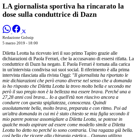
LA giornalista sportiva ha rincarato la
dose sulla conduttrice di Dazn
Redazione Golssip
5 marzo 2019 - 18:00
Diletta Leotta ha ricevuto ieri il suo primo Tapiro grazie alle
dichiarazioni di Paola Ferrari, che la accusavano di essersi rifatta. La
conduttrice di Dazn ha negato. E Paola Ferrari è tornata alla carica
in un'intervista condivisa sui suoi social. Il riferimento è alla prima
intervista rilasciata alla rivista Oggi:
"Il giornalista ha riportato le
mie dichiarazioni che però erano diverse nel senso che a domanda
io ho risposto che Diletta Leotta la trovo molto bella e secondo me
però il suo pregio non è la bellezza ma essere brava. Perché una a
27,28 anni così brava... Io a quell'età non riuscivo ancora a
condurre con questa spigliatezza, conoscenza. Quindi
assolutamente bella, molto brava, preparata e con ritmo. Poi ad
un'altra domanda in cui mi è stato chiesto se mia figlia secondo il
mio parere potesse assomigliare a Diletta Leotta, se potesse in
qualche modo aspirare ad essere come modello simile a Diletta
Leotta ho detto no perché io sono contraria. Una ragazza già bella.
così bella che ricorre alla chirurgia estetica... Ognuno utilizza