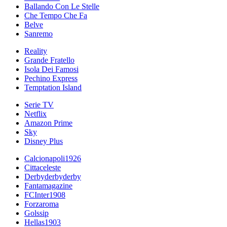
Ballando Con Le Stelle
Che Tempo Che Fa
Belve
Sanremo
Reality
Grande Fratello
Isola Dei Famosi
Pechino Express
Temptation Island
Serie TV
Netflix
Amazon Prime
Sky
Disney Plus
Calcionapoli1926
Cittaceleste
Derbyderbyderby
Fantamagazine
FCInter1908
Forzaroma
Golssip
Hellas1903