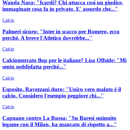
Wanda Nara: "Icardi? Chi attacca così un giudice,
immaginate cosa fa in privato. E' assurdo che..."
Calcio
Palmeri sicuro: "Inter in scacco per Romero, ecco
perché. A breve l'Atletico dovrebbe..."
Calcio
Calciomercato flop per le italiane? Lisa Offside: "Mi
sento soddisfatta perché..."
Calcio
Esposito, Ravezzani duro: "Unico vero malato é il
calcio. Considero l'esempio peggiore chi..."
Calcio
Capuano contro La Russa: "Su Baresi sminuito
legame con il Milan, ha mancato di rispetto a..."