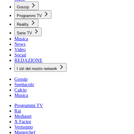
Gossip
Programmi TV
Reality
Serie TV
Musica
News
Video
Social
REDAZIONE
I siti del nostro network
Gossip
Spettacolo
Calcio
Musica
Programmi TV
Rai
Mediaset
X Factor
Verissimo
Masterchef