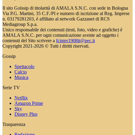
Il sito Golssip di titolarità di AMALA S.N.C. con sede in Bologna
Via P.G. Martini, 35 C.F./PI e numero di iscrizione al Reg. Imprese
n. 03179281203, è affiliato al network Gazzanet di RCS
Mediagroup S.p.a.
Unico responsabile dei contenuti (testi, foto, video e grafiche) è
AMALA S.N.C. per ogni comunicazione avente ad oggetto i
contenuti del Sito scrivere a
fcinter1908it@pec.it
Copyright 2021-2026 © Tutti i diritti riservati.
Gossip
Spettacolo
Calcio
Musica
Serie TV
Netflix
Amazon Prime
Sky
Disney Plus
Trasparenza
Redazione