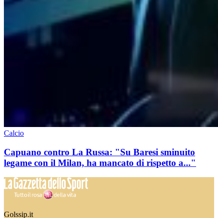
Calcio
Capuano contro La Russa: "Su Baresi sminuito
legame con il Milan, ha mancato di rispetto a..."
Golssip.it