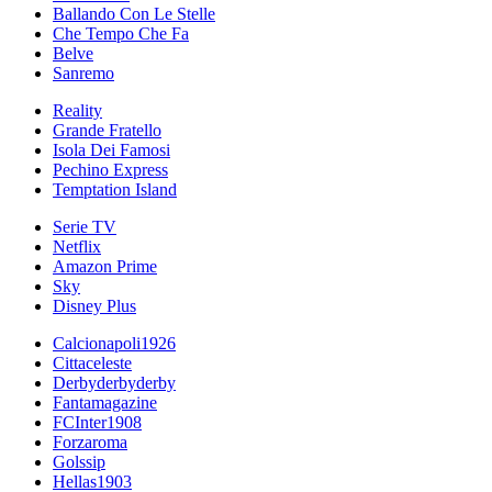
Ballando Con Le Stelle
Che Tempo Che Fa
Belve
Sanremo
Reality
Grande Fratello
Isola Dei Famosi
Pechino Express
Temptation Island
Serie TV
Netflix
Amazon Prime
Sky
Disney Plus
Calcionapoli1926
Cittaceleste
Derbyderbyderby
Fantamagazine
FCInter1908
Forzaroma
Golssip
Hellas1903