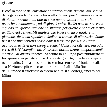
giocare.
E così la moglie del calciatore ha ripreso quelle critiche, alla vigilia
della gara con la Francia, e ha scritto:
"Odio fare la vittima e ancor
di più far polemica ma questa cosa non mi sembra normale
neanche lontanamente, mi dispiace l'unico 'livello povero' che vedo
è quello del giornalista, che ha studiato per questo e per aver scritto
un titolo del genere. Mi stupisce che invece di incoraggiare un
giocatore della tua squadra ti dedichi a cercare di affossarlo. Come
pensi che una persona possa dare il massimo per il suo Paese
quando si sente di non essere creduto? Cosa vuoi ottenere, più odio
verso di lui? Complimenti! È assurdo normalizzare comportamenti
e articoli di questo genere",
ha scritto in un lungo post pubblicato su
Instagram e ha parlato anche di atrocità gratuite, chiedendo rispetto
per il marito. Che a questo punto sembra sempre più lontano dalla
sua Nazione e più vicino ad un ritorno in Italia. Alla fine
dell'Europeo il calciatore deciderà se dire sì al corteggiamento del
Milan.