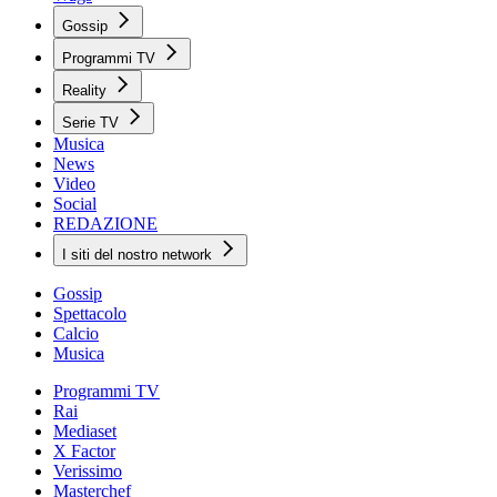
Gossip
Programmi TV
Reality
Serie TV
Musica
News
Video
Social
REDAZIONE
I siti del nostro network
Gossip
Spettacolo
Calcio
Musica
Programmi TV
Rai
Mediaset
X Factor
Verissimo
Masterchef