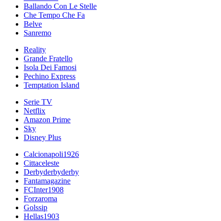
Ballando Con Le Stelle
Che Tempo Che Fa
Belve
Sanremo
Reality
Grande Fratello
Isola Dei Famosi
Pechino Express
Temptation Island
Serie TV
Netflix
Amazon Prime
Sky
Disney Plus
Calcionapoli1926
Cittaceleste
Derbyderbyderby
Fantamagazine
FCInter1908
Forzaroma
Golssip
Hellas1903