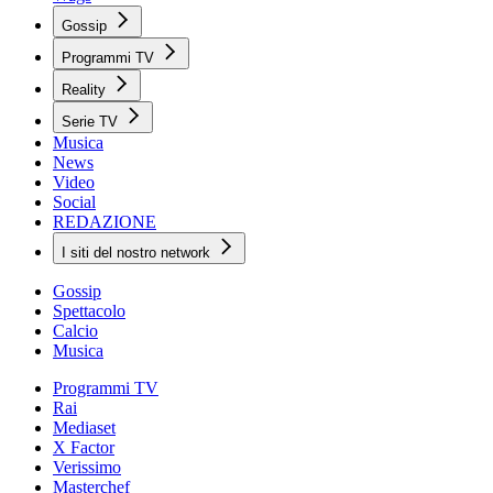
Gossip
Programmi TV
Reality
Serie TV
Musica
News
Video
Social
REDAZIONE
I siti del nostro network
Gossip
Spettacolo
Calcio
Musica
Programmi TV
Rai
Mediaset
X Factor
Verissimo
Masterchef