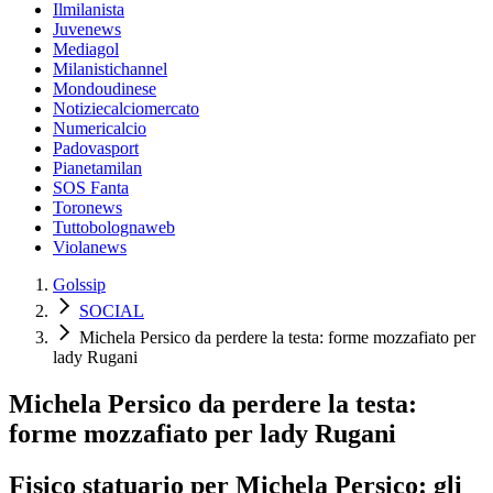
Ilmilanista
Juvenews
Mediagol
Milanistichannel
Mondoudinese
Notiziecalciomercato
Numericalcio
Padovasport
Pianetamilan
SOS Fanta
Toronews
Tuttobolognaweb
Violanews
Golssip
SOCIAL
Michela Persico da perdere la testa: forme mozzafiato per
lady Rugani
Michela Persico da perdere la testa:
forme mozzafiato per lady Rugani
Fisico statuario per Michela Persico: gli