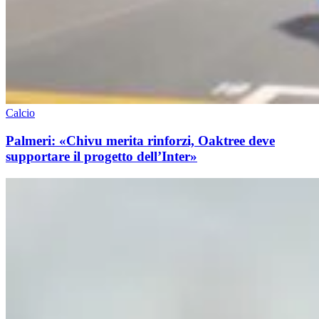
Calcio
Palmeri: «Chivu merita rinforzi, Oaktree deve
supportare il progetto dell’Inter»