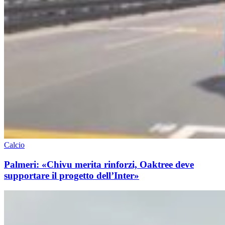
Calcio
Palmeri: «Chivu merita rinforzi, Oaktree deve
supportare il progetto dell’Inter»