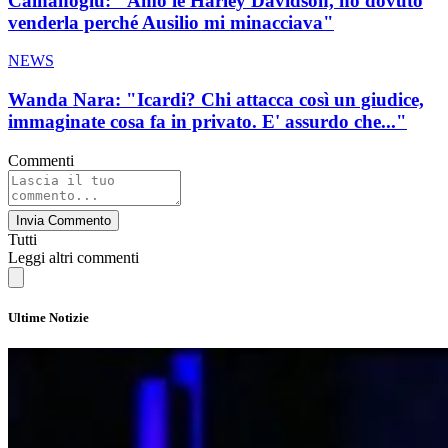
Calhanoglu: "Amo le Harley Davidson, ho dovuto
venderla perché Ausilio mi minacciava"
NEWS
Wanda Nara: "Icardi? Chi attacca così un giudice,
immaginate cosa fa in privato. E' assurdo che..."
Commenti
Invia Commento
Tutti
Leggi altri commenti
Ultime Notizie