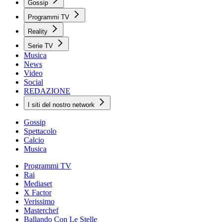
Gossip
Programmi TV
Reality
Serie TV
Musica
News
Video
Social
REDAZIONE
I siti del nostro network
Gossip
Spettacolo
Calcio
Musica
Programmi TV
Rai
Mediaset
X Factor
Verissimo
Masterchef
Ballando Con Le Stelle