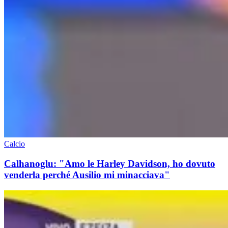
Calcio
Calhanoglu: "Amo le Harley Davidson, ho dovuto
venderla perché Ausilio mi minacciava"