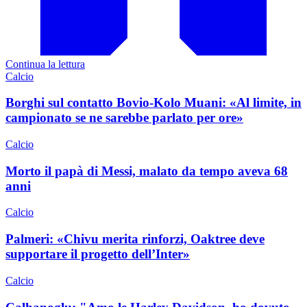
Continua la lettura
Calcio
Borghi sul contatto Bovio-Kolo Muani: «Al limite, in
campionato se ne sarebbe parlato per ore»
Calcio
Morto il papà di Messi, malato da tempo aveva 68
anni
Calcio
Palmeri: «Chivu merita rinforzi, Oaktree deve
supportare il progetto dell’Inter»
Calcio