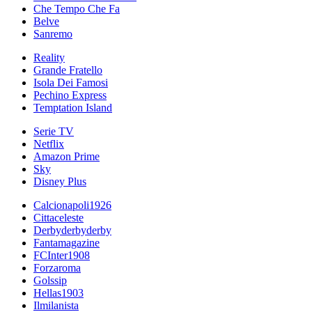
Che Tempo Che Fa
Belve
Sanremo
Reality
Grande Fratello
Isola Dei Famosi
Pechino Express
Temptation Island
Serie TV
Netflix
Amazon Prime
Sky
Disney Plus
Calcionapoli1926
Cittaceleste
Derbyderbyderby
Fantamagazine
FCInter1908
Forzaroma
Golssip
Hellas1903
Ilmilanista