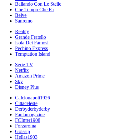
Ballando Con Le Stelle
Che Tempo Che Fa
Belve
Sanremo
Reality
Grande Fratello
Isola Dei Famosi
Pechino Express
Temptation Island
Serie TV
Netflix
Amazon Prime
Sky
Disney Plus
Calcionapoli1926
Cittaceleste
Derbyderbyderby
Fantamagazine
FCInter1908
Forzaroma
Golssip
Hellas1903