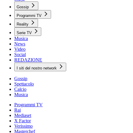
Gossip
Programmi TV
Reality
Serie TV
Musica
News
Video
Social
REDAZIONE
I siti del nostro network
Gossip
Spettacolo
Calcio
Musica
Programmi TV
Rai
Mediaset
X Factor
Verissimo
Masterchef