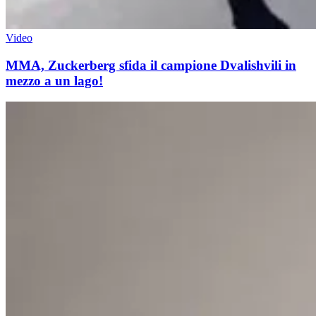
Video
MMA, Zuckerberg sfida il campione Dvalishvili in
mezzo a un lago!