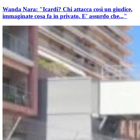
Wanda Nara: "Icardi? Chi attacca così un giudice,
immaginate cosa fa in privato. E' assurdo che..."