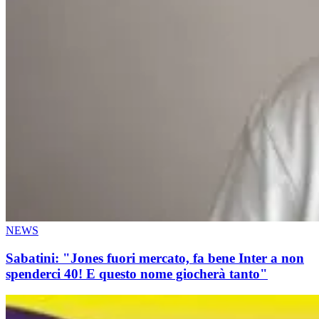
NEWS
Sabatini: "Jones fuori mercato, fa bene Inter a non
spenderci 40! E questo nome giocherà tanto"