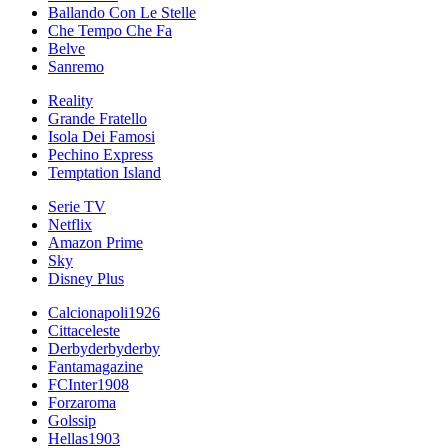
Ballando Con Le Stelle
Che Tempo Che Fa
Belve
Sanremo
Reality
Grande Fratello
Isola Dei Famosi
Pechino Express
Temptation Island
Serie TV
Netflix
Amazon Prime
Sky
Disney Plus
Calcionapoli1926
Cittaceleste
Derbyderbyderby
Fantamagazine
FCInter1908
Forzaroma
Golssip
Hellas1903