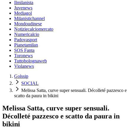
Ilmilanista
Juvenews
Mediagol
Milanistichannel
Mondoudinese
Notiziecalciomercato
Numericalcio
Padovasport
Pianetamilan
SOS Fanta
Toronews
Tuttobolognaweb
Violanews
Golssip
SOCIAL
Melissa Satta, curve super sensuali. Décolleté pazzesco e
scatto da paura in bikini
Melissa Satta, curve super sensuali.
Décolleté pazzesco e scatto da paura in
bikini