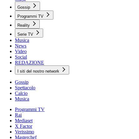
Gossip
Programmi TV
Reality
Serie TV
Musica
News
Video
Social
REDAZIONE
I siti del nostro network
Gossip
Spettacolo
Calcio
Musica
Programmi TV
Rai
Mediaset
X Factor
Verissimo
Masterchef