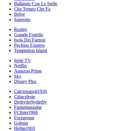
Ballando Con Le Stelle
Che Tempo Che Fa
Belve
Sanremo
Reality
Grande Fratello
Isola Dei Famosi
Pechino Express
Temptation Island
Serie TV
Netflix
Amazon Prime
Sky
Disney Plus
Calcionapoli1926
Cittaceleste
Derbyderbyderby
Fantamagazine
FCInter1908
Forzaroma
Golssip
Hellas1903