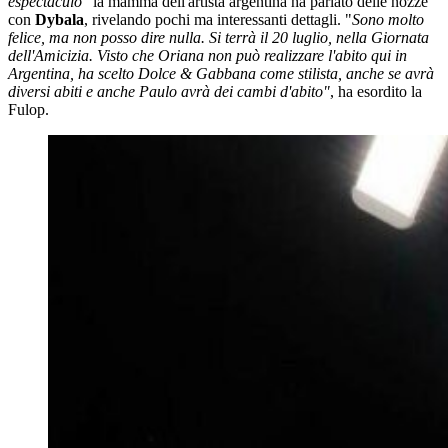
espectáculo"
la mamma dell'artista argentina ha parlato delle nozze
con
Dybala
, rivelando pochi ma interessanti dettagli. "
Sono molto
felice, ma non posso dire nulla. Si terrà il 20 luglio, nella Giornata
dell'Amicizia. Visto che Oriana non può realizzare l'abito qui in
Argentina, ha scelto Dolce & Gabbana come stilista, anche se avrà
diversi abiti e anche Paulo avrà dei cambi d'abito"
, ha esordito la
Fulop.