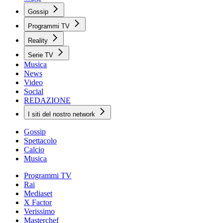
Gossip
Programmi TV
Reality
Serie TV
Musica
News
Video
Social
REDAZIONE
I siti del nostro network
Gossip
Spettacolo
Calcio
Musica
Programmi TV
Rai
Mediaset
X Factor
Verissimo
Masterchef