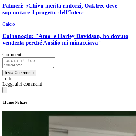
Palmeri: «Chivu merita rinforzi, Oaktree deve
supportare il progetto dell’Inter»
Calcio
Calhanoglu: "Amo le Harley Davidson, ho dovuto
venderla perché Ausilio mi minacciava"
Commenti
Invia Commento
Tutti
Leggi altri commenti
Ultime Notizie