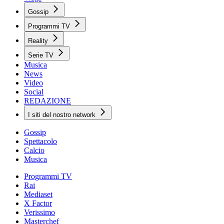
Gossip
Programmi TV
Reality
Serie TV
Musica
News
Video
Social
REDAZIONE
I siti del nostro network
Gossip
Spettacolo
Calcio
Musica
Programmi TV
Rai
Mediaset
X Factor
Verissimo
Masterchef