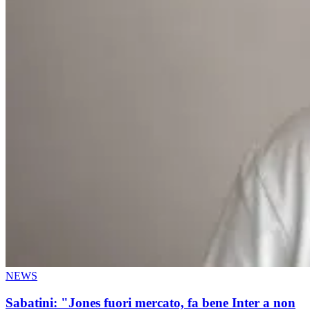
NEWS
Sabatini: "Jones fuori mercato, fa bene Inter a non