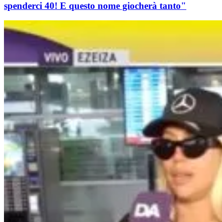
spenderci 40! E questo nome giocherà tanto"