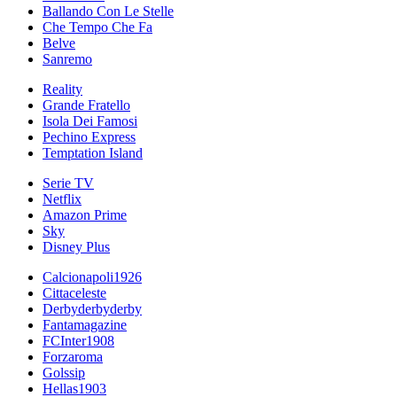
Ballando Con Le Stelle
Che Tempo Che Fa
Belve
Sanremo
Reality
Grande Fratello
Isola Dei Famosi
Pechino Express
Temptation Island
Serie TV
Netflix
Amazon Prime
Sky
Disney Plus
Calcionapoli1926
Cittaceleste
Derbyderbyderby
Fantamagazine
FCInter1908
Forzaroma
Golssip
Hellas1903