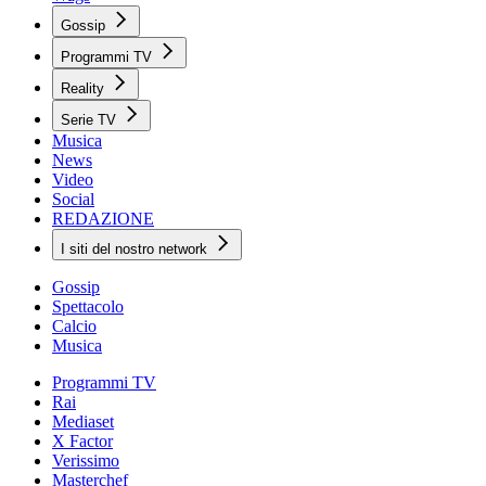
Gossip
Programmi TV
Reality
Serie TV
Musica
News
Video
Social
REDAZIONE
I siti del nostro network
Gossip
Spettacolo
Calcio
Musica
Programmi TV
Rai
Mediaset
X Factor
Verissimo
Masterchef