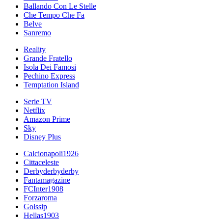
Ballando Con Le Stelle
Che Tempo Che Fa
Belve
Sanremo
Reality
Grande Fratello
Isola Dei Famosi
Pechino Express
Temptation Island
Serie TV
Netflix
Amazon Prime
Sky
Disney Plus
Calcionapoli1926
Cittaceleste
Derbyderbyderby
Fantamagazine
FCInter1908
Forzaroma
Golssip
Hellas1903