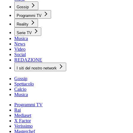
Gossip
Programmi TV
Reality
Serie TV
Musica
News
Video
Social
REDAZIONE
I siti del nostro network
Gossip
Spettacolo
Calcio
Musica
Programmi TV
Rai
Mediaset
X Factor
Verissimo
Masterchef