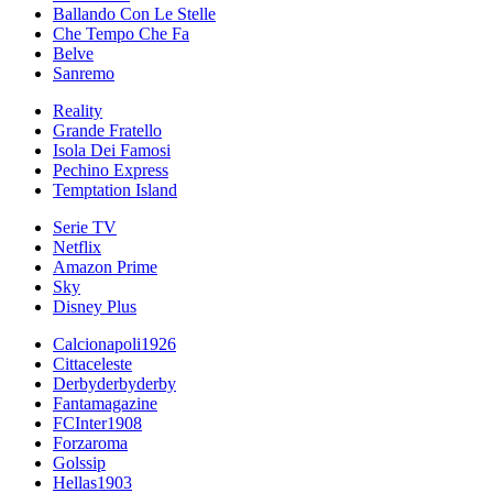
Ballando Con Le Stelle
Che Tempo Che Fa
Belve
Sanremo
Reality
Grande Fratello
Isola Dei Famosi
Pechino Express
Temptation Island
Serie TV
Netflix
Amazon Prime
Sky
Disney Plus
Calcionapoli1926
Cittaceleste
Derbyderbyderby
Fantamagazine
FCInter1908
Forzaroma
Golssip
Hellas1903