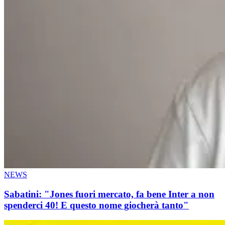
NEWS
Sabatini: "Jones fuori mercato, fa bene Inter a non
spenderci 40! E questo nome giocherà tanto"