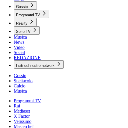
Gossip
Programmi TV
Reality
Serie TV
Musica
News
Video
Social
REDAZIONE
I siti del nostro network
Gossip
Spettacolo
Calcio
Musica
Programmi TV
Rai
Mediaset
X Factor
Verissimo
Masterchef