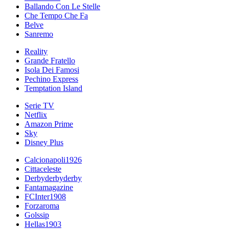
Ballando Con Le Stelle
Che Tempo Che Fa
Belve
Sanremo
Reality
Grande Fratello
Isola Dei Famosi
Pechino Express
Temptation Island
Serie TV
Netflix
Amazon Prime
Sky
Disney Plus
Calcionapoli1926
Cittaceleste
Derbyderbyderby
Fantamagazine
FCInter1908
Forzaroma
Golssip
Hellas1903