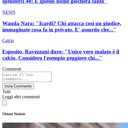
spenderci 40! E questo nome giocherà tanto"
NEWS
Wanda Nara: "Icardi? Chi attacca così un giudice,
immaginate cosa fa in privato. E' assurdo che..."
Calcio
Esposito, Ravezzani duro: "Unico vero malato é il
calcio. Considero l'esempio peggiore chi..."
Commenti
Invia Commento
Tutti
Leggi altri commenti
Ultime Notizie